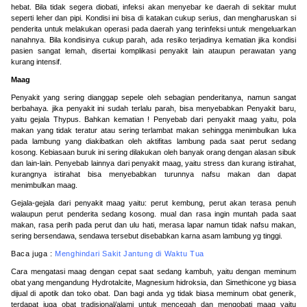
hebat. Bila tidak segera diobati, infeksi akan menyebar ke daerah di sekitar mulut
seperti leher dan pipi. Kondisi ini bisa di katakan cukup serius, dan mengharuskan si
penderita untuk melakukan operasi pada daerah yang terinfeksi untuk mengeluarkan
nanahnya. Bila kondisinya cukup parah, ada resiko terjadinya kematian jika kondisi
pasien sangat lemah, disertai komplikasi penyakit lain ataupun perawatan yang
kurang intensif.
Maag
Penyakit yang sering dianggap sepele oleh sebagian penderitanya, namun sangat
berbahaya. jika penyakit ini sudah terlalu parah, bisa menyebabkan Penyakit baru,
yaitu gejala Thypus. Bahkan kematian ! Penyebab dari penyakit maag yaitu, pola
makan yang tidak teratur atau sering terlambat makan sehingga menimbulkan luka
pada lambung yang diakibatkan oleh aktifitas lambung pada saat perut sedang
kosong. Kebiasaan buruk ini sering dilakukan oleh banyak orang dengan alasan sibuk
dan lain-lain. Penyebab lainnya dari penyakit maag, yaitu stress dan kurang istirahat,
kurangnya istirahat bisa menyebabkan turunnya nafsu makan dan dapat
menimbulkan maag.
Gejala-gejala dari penyakit maag yaitu: perut kembung, perut akan terasa penuh
walaupun perut penderita sedang kosong. mual dan rasa ingin muntah pada saat
makan, rasa perih pada perut dan ulu hati, merasa lapar namun tidak nafsu makan,
sering bersendawa, sendawa tersebut disebabkan karna asam lambung yg tinggi.
Baca juga :
Menghindari Sakit Jantung di Waktu Tua
Cara mengatasi maag dengan cepat saat sedang kambuh, yaitu dengan meminum
obat yang mengandung Hydrotalcite, Magnesium hidroksia, dan Simethicone yg biasa
dijual di apotik dan toko obat. Dan bagi anda yg tidak biasa meminum obat generik,
terdapat juga obat tradisional/alami untuk mencegah dan mengobati maag yaitu