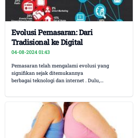
Evolusi Pemasaran: Dari
Tradisional ke Digital
04-08-2024 01:43
Pemasaran telah mengalami evolusi yang
signifikan sejak ditemukannya
berbagai teknologi dan internet . Dulu,
pemasaran dilakukan secara tradisional dengan
menggunakan media konvensional seperti iklan
di koran, majalah, poster, dan brosur. Namun,
dengan munculnya internet, pemasaran pun
beralih ke ranah digital yang lebih efisien dan
luas dalam jangkauan. Evolusi pemasaran dari
tradisional ke digital ini telah membawa