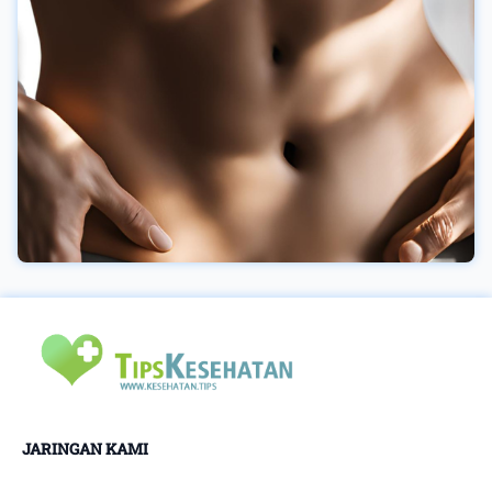
menyembuhkan infeksi tubuh akibat virus
dengue. Anda dapat mengonsumsi buah ini
dalam bentuk jus buah maupun dimakan secara
lengsung tanpa diolah. Baca juga : Fakta
Hubungan Perokok Dengan Kejadian Hipertensi
2. Minum air putih secukupnya Anda yang
menderita penyakit demam berdarah perlu
melakukan konsumsi air putih yang cukup agar
terhindar dari dehidrasi akibat penyakit demam
berdarah ini. Selain itu, air putih juga berkhasiat
untuk menghindarkan diri anda dari senyawa
alergen atau toksikan dalam tubuh anda
sehingga virus dengue juga mampu
diminimalisir dengan meminum air putih. 3.
Pengobatan menuju penyedia layanan kesehatan
Jika kedua cara diatas dianggap belum
memberikan kesembuhan yang signifikan
JARINGAN KAMI
terhadap anda maka anda perlu melakukan
pengobatan penyakit demam berdarah dengan