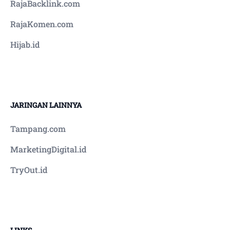
RajaBacklink.com
berkunjung ke pusat penyedia layanan
kesehatan seperti puskesmas maupun rumah
RajaKomen.com
sakit.
Hijab.id
JARINGAN LAINNYA
Tampang.com
MarketingDigital.id
TryOut.id