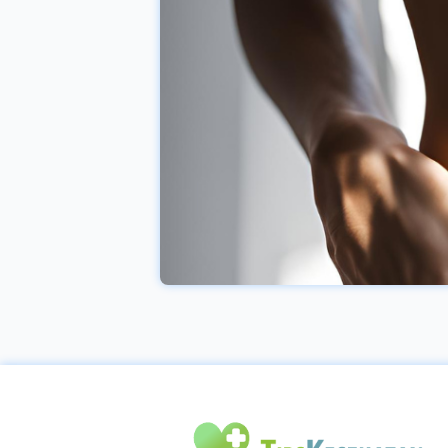
tidur tidak hanya
untuk istirahat tapi
tidur melibatkan
banyak aktivitas yang
sebenarnya sangat
berpengaruh pada
kesehatan tubuh
manusia. Banyak
penelitian yang
dilakukan untuk
melihat bagaimana
anda tidur bisa
mempengaruhi tubuh
dan menemukan
bahwa hubungan tidur
dengan meningkatkan
dan menurunkan berat
badan bahkan ada juga