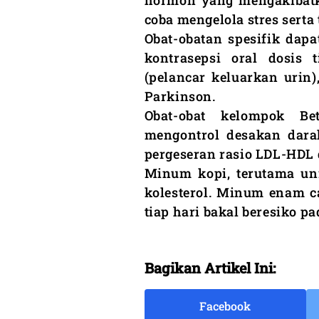
hormon yang mengakibatka
coba mengelola stres serta
Obat-obatan spesifik dapat
kontrasepsi oral dosis t
(pelancar keluarkan urin
Parkinson.
Obat-obat kelompok B
mengontrol desakan darah
pergeseran rasio LDL-HDL 
Minum kopi, terutama unfi
kolesterol. Minum enam ca
tiap hari bakal beresiko p
Bagikan Artikel Ini:
Facebook