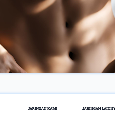
malam Anda
mempunyai karakter
menyenangkan dan
aromatik. Namun
berkesan juga.
sekarang ini, minyak
Sebelum mulai
terpentin adalah
membahas, sangat
bahan utama
penting untuk
pembuatan kamper.
memahami bahwa
Pohon kamper
partisipasi 100% dan
disinyalir adalah
pengabdian penuh dari
merupakan tanaman
semua pihak, saling
asli yang berasal dari
pengertian yang lebih
Jepang, Taiwan, dan
baik, keinginan untuk
Cina. Pohon lain yang
bercinta penuh gairah
membuahkan kamper
dan kesiapan untuk
ialah Dryobalanops
mengambil inisiatif
camphora, dengan
dalam permainan
kamper yang
cinta adalah
diekstrak dari pohon
JARINGAN KAMI
JARINGAN LAINN
prasyarat. Ada situasi
ini di kenal semacam