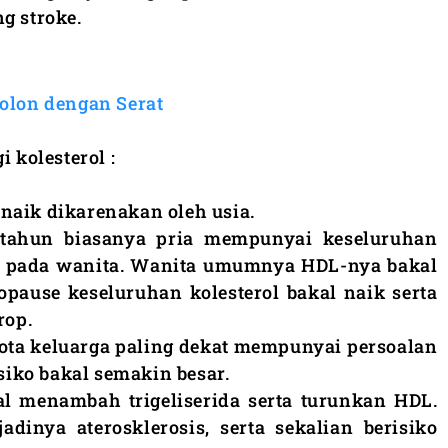
g stroke.
olon dengan Serat
i kolesterol :
naik dikarenakan oleh usia.
 tahun biasanya pria mempunyai keseluruhan
ari pada wanita. Wanita umumnya HDL-nya bakal
opause keseluruhan kolesterol bakal naik serta
rop.
ggota keluarga paling dekat mempunyai persoalan
esiko bakal semakin besar.
al menambah trigeliserida serta turunkan HDL.
adinya aterosklerosis, serta sekalian berisiko