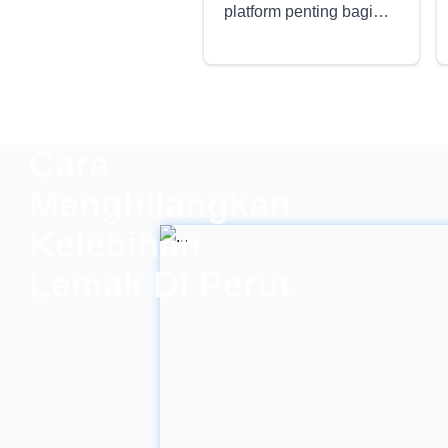
View YouTube
platform penting bagi
kreator konten, pebisnis,
dan brand untuk
menjangkau audiens
secara global. Dengan
jutaan video yang
Cara
diunggah setiap hari,
persaingan di platform
Menghilangkan
ini semakin ketat.
Tantangan utama bagi
Kelebihan
kreator adalah
Lemak Di Perut
bagaimana video
mereka bisa menonjol,
menarik perhatian, dan
memperoleh jumlah
view tinggi dalam waktu
singkat. Salah satu cara
terbukti efektif untuk
mempercepat