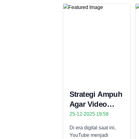
Strategi Ampuh
Agar Video
YouTube Cepat
25-12-2025 19:58
Viral di 2025
Di era digital saat ini,
dengan Jasa
YouTube menjadi