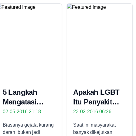
5 Langkah
Apakah LGBT
Mengatasi
Itu Penyakit
Kekurangan
Atau Bukan?
02-05-2016 21:18
23-02-2016 06:26
Darah Dengan
Biasanya gejala kurang
Saat ini masyarakat
Cara Alami
darah bukan jadi
banyak dikejutkan