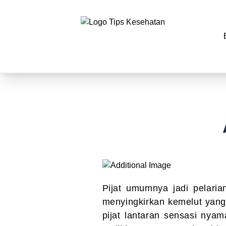
Pijat umumnya jadi pelaria
menyingkirkan kemelut yang 
pijat lantaran sensasi nyam