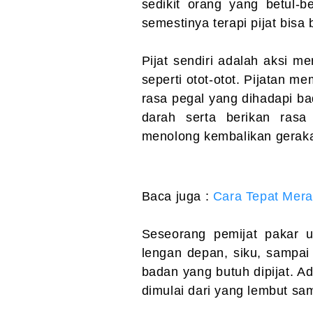
sedikit orang yang betul-
semestinya terapi pijat bisa
Pijat sendiri adalah aksi m
seperti otot-otot. Pijatan 
rasa pegal yang dihadapi b
darah serta berikan rasa
menolong kembalikan geraka
Baca juga :
Cara Tepat Mera
Seseorang pemijat pakar 
lengan depan, siku, sampa
badan yang butuh dipijat. A
dimulai dari yang lembut sam