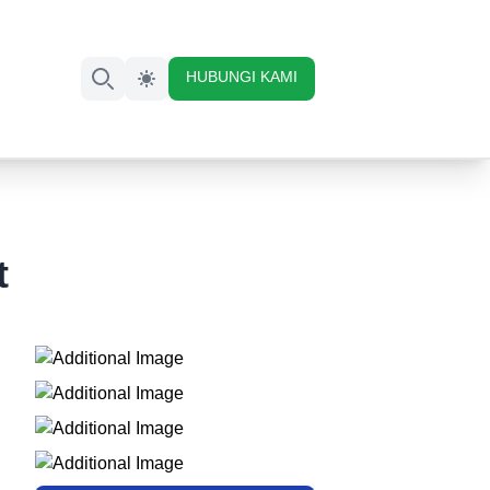
HUBUNGI KAMI
Search
t