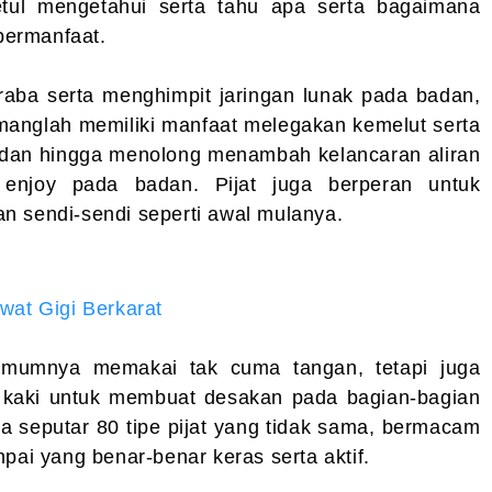
betul mengetahui serta tahu apa serta bagaimana
 bermanfaat.
eraba serta menghimpit jaringan lunak pada badan,
memanglah memiliki manfaat melegakan kemelut serta
adan hingga menolong menambah kelancaran aliran
 enjoy pada badan. Pijat juga berperan untuk
n sendi-sendi seperti awal mulanya.
wat Gigi Berkarat
umumnya memakai tak cuma tangan, tetapi juga
i kaki untuk membuat desakan pada bagian-bagian
da seputar 80 tipe pijat yang tidak sama, bermacam
pai yang benar-benar keras serta aktif.