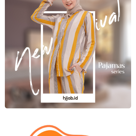
teratur.Hubungan Intim dan Hamil Pasca
sering dianggap sebagai gerbang awal untuk
KuretPada masa-masa awal setelah tindakan
meraih kesempatan belajar di tingkat
kuret, Anda disarankan untuk menghindari
internasional.Pentingnya TOEFL dalam Dunia
hubungan intim. Hal ini bertujuan mencegah
KerjaSelain di bidang pendidikan, TOEFL juga
infeksi yang masuk ketika leher rahim masih
memiliki peran signifikan dalam dunia kerja.
terbuka. Setelah terjadi haid rutin, Anda baru
Banyak perusahaan nasional dan multinasional
diperbolehkan untuk berhubungan. Tapi ingat,
menjadikan ujian masuk TOEFL sebagai bagian
ini menandakan Anda sudah kembali subur dan
dari proses rekrutmen karyawan. Skor TOEFL
dapat hamil. Gunakan kondom untuk mencegah
digunakan untuk menilai kemampuan
kehamilan setidaknya 3-6 bulan pasca kuret
komunikasi calon pekerja, khususnya dalam
untuk mempersiapkan rahim kembali untuk
menghadapi klien asing dan bekerja dalam
dapat hamil.Itulah beberapa fakta mengenai
lingkungan multikultural.Di sektor
kuret. Mengenal dan mengetahui fakta-fakta
pemerintahan dan BUMN, TOEFL sering
tentang kuret akan membantu Anda
dijadikan syarat seleksi CPNS, sekolah
memulihkan diri usai prosedur dilakukan.
kedinasan, kenaikan pangkat, hingga penugasan
Namun, jika terjadi gejala tidak biasa setelah
ke luar negeri. Hal ini menunjukkan bahwa
kuret, seperti demam, kram perut selama lebih
TOEFL tidak hanya relevan secara akademik,
dari dua hari, perdarahan parah, keluar cairan
tetapi juga berpengaruh langsung terhadap
berbau tak sedap dari vagina, segera periksakan
perkembangan karier profesional.Jenis TOEFL