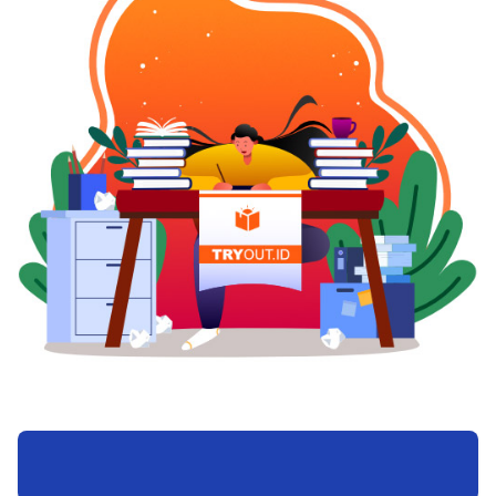
diri ke dokter.Adalah Klinik Raden Saleh yang
yang Umum DigunakanSebagai ujian masuk
merupakan salah satu Klinik Kuret kesehatan
TOEFL, terdapat beberapa jenis tes yang sering
kandungan yang telah berdiri sejak 1988. Kami
digunakan. TOEFL ITP umumnya dimanfaatkan
fokus pada pelayanan tindakan kuretase yang
untuk kebutuhan dalam negeri, seperti seleksi
aman dan profesional. Dikenal luas oleh dokter
kampus atau instansi lokal. Sementara TOEFL
SpOG di seluruh Indonesia, kami telah dipercaya
iBT lebih banyak digunakan untuk keperluan
selama lebih dari 35 tahun untuk merawat
internasional, termasuk studi dan pekerjaan di
wanita dan pasangan yang mengambil
luar negeri.Setiap institusi memiliki ketentuan
keputusan untuk mengakhiri kehamilan. Dengan
masing-masing mengenai jenis TOEFL yang
pengalaman dan komitmen kami terhadap
diakui. Oleh sebab itu, calon peserta perlu
keselamatan serta kesehatan pasien.
memahami dengan baik jenis tes yang
dibutuhkan agar skor TOEFL dapat digunakan
sesuai tujuan.Strategi Menghadapi Ujian Masuk
TOEFLUntuk memperoleh hasil optimal dalam
ujian masuk TOEFL, persiapan yang terencana
sangat diperlukan. Langkah awal adalah
memahami format tes dan tipe soal yang akan
dihadapi. Dengan pemahaman tersebut, peserta