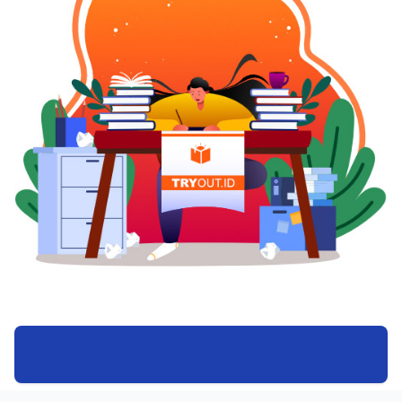
(dental floss). 4. Minum air sekurang-kurangnya
8 gelas /hari. 5. Jauhi konsumsi kafein serta
alkohol