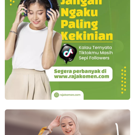
dari kelenjar ludah, hingga mengakibatkan
keadaan ini. Xerostomia biasanya berlangsung
pada umur dewasa muda (seputar 20 tahun)
serta umur lanjut (60-80 tahun). Tersebut ialah 6
tanda-tanda umum dari xerostomia : 1. Perasaan
lengket serta kering di mulut serta lidah 2. Bibir
pecah-pecah 3. Kesusahan dalam mengunyah,
menelan, rasakan, atau berbicara 4. Mulut luka
5. Bau napas tidak enak 6. Gigi palsu yang jadi
jadi tak nyaman Baca juga : Mengenal 8 Jenis
Penyakit Peredaran Darah Air liur menolong
dalam mengunyah, menelan serta mengolah
makanan. Air liur pula membuat perlindungan
gigi dari pembusukan dengan jalan
membersihkan bekas makanan, gula serta asam
yang dihasilkan oleh bakteri. Saat kekurangan
air liur, seperti dalam keadaan mulut kering,
maka keadaan ini bisa mengakibatkan resiko