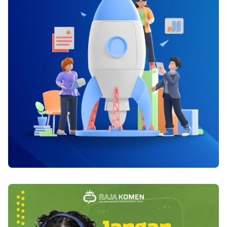
cairan badan pula bisa mengakibatkan
xerostomia. Keadaan ini terhitung demam,
keringat terlalu berlebih, muntah, diare,
kehilangan darah, atau kehilangan air lewat
kulit lantaran luka bakar. 4. Terapi Radiasi
Xerostomia ialah efek samping yang umum
berlangsung lantaran terapi radiasi untuk
menyembuhkan kanker di kepala serta leher. 5.
Operasi Pengangkatan Kelenjar Ludah Bila
berlangsung pembengkakan yang besar pada
kelenjar ludah, operasi pengangkatan kelenjar
barangkali mesti dikerjakan. Bila kelenjar ludah
diangakat, maka sudah pasti produksi air liur
bakal berhenti. Mulut kering ialah keadaan yang
merubah seputar satu dari empat sampai lima
orang dewasa, terlebih wanita. Mulut kering
(xerostomia) dikarenakan terlebih lantaran
kurangnya air liur untuk melindungi mulut terus
basah. Berlangsung penurunan sekresi air liur