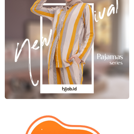
kesehatan semacam ini: 1. Kurang air liur bakal
turunkan pH mulut (mulut semakin asam)
hingga menambah resiko rusaknya gigi,
penyakit gusi, bau mulut, serta infeksi mulut. 2.
Beberapa hal yang bisa diakibatkan oleh adanya
mulut kering antara lain susah dalam
mengunyah, menelan dan berbicara, gigi palsu
jadi longgar, rasa terbakar, penurunan kepekaan
akan rasa makanan, sakit mulut dan
tenggorokan. Langkah tersebut bisa mencegah
keadaan mulut kering atau xerostomia : 1. Tidur
dengan mulut terbuka mengakibatkan mulut
kering pada pagi hari. Sebisa-bisanya
bernapaslah dengan hidung saat tidur. 2.
Memakai buatan pencegah mulut kering. Untuk
lebih aman, tanyakan dengan dokter tentang
buatan yang paling jitu. 3. Melindungi
kebersihan mulut. Sikat gigi serta berkumur
dengan cara teratur. Pakai juga benang gigi