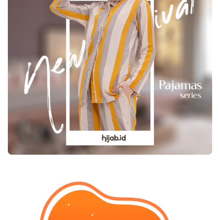
efisien kurangi stres serta berikan perasaan beri
penyakit flu tidak kunjung sembuh mungkin
kesegaran. Minyak ini dapat lembut pada kulit
kegiatan yang menghangatkan tubuh seperti
serta dapat kurangi nyeri otot. 10. Penglihatan
olahraga dan makan makanan yang
Mengulas minyak wortel tiada mengatakan
mengandung protein tidak dilaksanakan dengan
faedahnya untuk kesehatan mata tidaklah
baik. Oleh sebab itu jika sedang terjadi flu selama
komplit. Minyak wortel merangsang produksi
3 hari dan belum juga sembuh coba lakukan
eritrosit yang menambah manfaat penglihatan
kegiatan-kegiatan penghangat badan seperti
serta kesehatan mata.
olahraga ringan. Bisa juga dilakukan dengan
berjemur atau mengangin-anginkan diri.
Biasanya dengan aktivitas tersebut gejala pilek
akan reda asalkan diiringi dengan meminum
obat-obat flu yang tepat. 6. Sudah Flu Masih
Begadang Penyebab flu tidak kunjung sembuh
yang terakhir adalah kebiasaan begadang.
Begadang dilakukan di malam hari saat suhu
sedang dingin. Jika kebiasaan ini sering
dilakukan tentu penyakit flu tidak akan pernah
sembuh. Bahkan semakin hari gejalanya akan