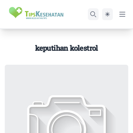
Open
Search
keputihan kolestrol