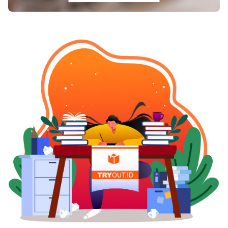
meningkatkan efektivitas pendidikan
karakter.Sebagai kesimpulan, program Cerdas
Berkarakter merupakan jawaban strategis untuk
memperkuat pendidikan karakter dalam
ekosistem belajar anak Indonesia. Dengan fokus
yang seimbang antara kecerdasan akademis dan
karakter mulia, generasi Pelajar Pancasila yang
unggul, berintegritas, dan siap menghadapi
tantangan zaman dapat diwujudkan. Dengan
partisipasi aktif seluruh pemangku kepentingan
(orang tua, guru, masyarakat, pemerintah
daerah), maka visi generasi cerdas berkarakter
bukan sekadar gagasan tetapi dapat menjadi
kenyataan.