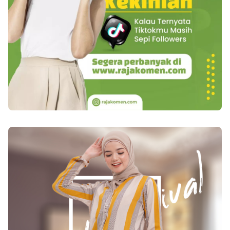
berjam-jam dalam 1 minggu. Anda hanya perlu
imaging dengan memakai cara CT Scan atau X-
melakukan olahraga yang benar, dengan waktu
Ray pada tulang, apabila sudah terdeteksi,
kurang lebih selama 30 menit dalam satu hari.
osteosarkoma dapat diobati dengan operasi
Umumnya dilakukan 3 sampai 6 kali dalam 1
pengangkatan kanker. Penyembuhan kemoterapi
minggu. Jika anda seorang perokok, sebaiknya
pula mesti dikerjakan apabila beberapa sel
segera hindari. Karena dengan berhenti merokok,
kanker sudah menyebar ke bagian-bagian badan
kemungkinan terserang jantung akan ikut turun
yang lain. Â Baca juga :Â Mengenal 8 Jenis
dan setelah 1 tahun kemungkinan akan turun
Penyakit Peredaran Darah 2. Chondrosarkoma
sampai setengahnya. Selain melakukan hal
Kanker tipe ini umumnya menyerang beberapa
tersebut bisa juga ditambah dengan
sel kartilago atau tulang riskan seorang yang
mengkonsumsi obat kolesterol herbal seperti di
sudah berumur diatas 50 th., chondrosarkoma
atas.
memiliki kecepatan tumbuh condong lebih
lambat serta bisa sembuh cuma dengan
pembedahan. Tetapi dalam berbagai masalah,
kanker ini berbentuk invasive atau agresif serta
gampang menyebar. Pembedahan dengan
pengangkatan semua tumor, sampai waktu ini di
rasa semacam cara yang efisien untuk