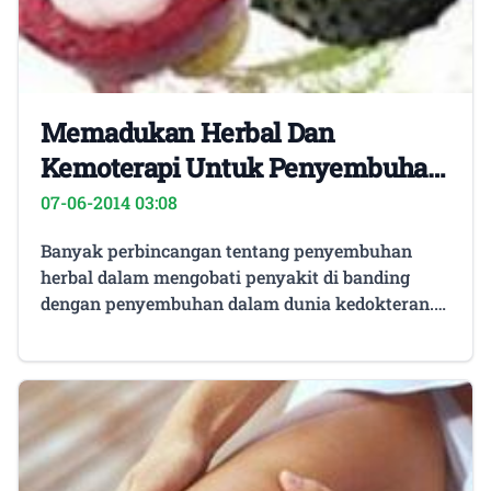
Memadukan Herbal Dan
Kemoterapi Untuk Penyembuhan
Kanker
07-06-2014 03:08
Banyak perbincangan tentang penyembuhan
herbal dalam mengobati penyakit di banding
dengan penyembuhan dalam dunia kedokteran.
Ditambah lagi dengan adanya banyak obat herbal
yang belum diuji dengan cara klinis.
Penyembuhan herbal bebasis ramuan tradisional
yang datang dari tumbuhan alami sudah banyak
dipakai dari zaman dulu. Manfaat obat ini sudah
diakui menurut fakta empiris sepanjang
bertahun-tahun. Hal semacam ini jadi penyebab