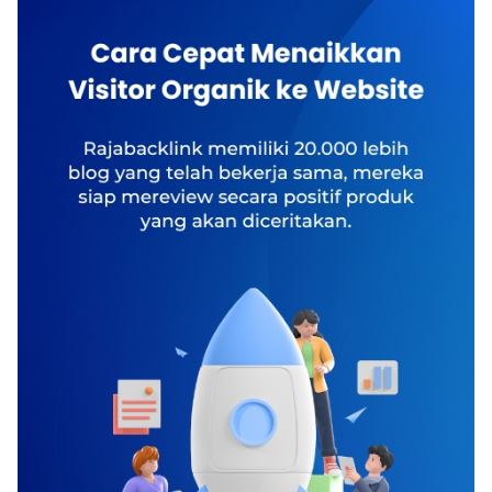
pertandingan olahraga dari berbagai kompetisi.
Langkahnya, rendam dua kantung teh di air
Agar pengalaman menonton semakin nyaman
hangat, lalu tempatkan pada almari es untuk
dan memuaskan, menggunakan langganan Vidio
mendinginkannya. Sesudah cukup dingin,
Premium bisa menjadi pilihan yang tepat.Melalui
tempatkan kantung teh pada mata selama lima
layanan premium, kamu dapat menikmati
menit. Ini bakal menurunkan capek serta
berbagai keuntungan yang membuat aktivitas
bengkak pada mata dan menolong mata tampak
menonton terasa lebih praktis. Tidak hanya
lebih cerah.Â 3. AlpukatÂ Rasa capek pula
mendapatkan akses ke lebih banyak konten,
dapat mengakibatkan lingkaran hitam pada
kamu juga bisa menikmati kualitas video HD
seputar mata. Anda dapat menangani lingkaran
yang memberikan pengalaman visual lebih
hitam ini dengan menaruh potongan alpukat
jernih. Jika ingin berlangganan dengan mudah,
yang telah masak dibawah mata.Â Â Baca juga
kamu dapat mengunjungi halaman resmi
:Â Cara Memilih Tas Punggung yang Tepat untuk
VocaGame di https://vocagame.com/id-
AnakÂ 4. Sendok dinginÂ Ambillah dua sendok
id/vidio.Nikmati Tayangan Tanpa Gangguan
metal serta tempatkan di air dingin selama
IklanSalah satu keuntungan utama
bermenit-menit. Sesudah itu, pakai dua sendok
menggunakan langganan Vidio Premium adalah
yang telah dingin di kelopak mata selama satu
pengalaman menonton yang lebih nyaman tanpa
menit. Sendok yang dingin bakal meredakan rasa
gangguan iklan. Ketika sedang menikmati
capek pada mata.Â 5. MentimunÂ Mentimun
pertandingan olahraga yang menegangkan atau
ialah satu diantara bahan alami yang populer