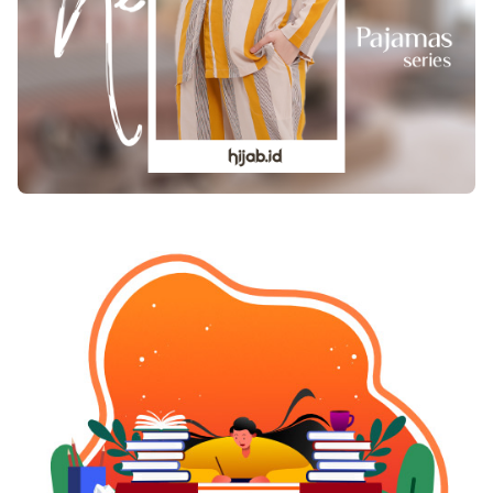
dalam satu platform yang praktis.Tidak heran
jika banyak pengguna menganggap langganan
Vidio asik karena mampu mendukung berbagai
hobi menonton, baik drama maupun sport.Proses
Pembelian yang Mudah dan
MenyenangkanSelain menawarkan berbagai
keuntungan dalam menikmati tayangan, proses
pembelian langganan juga menjadi bagian
penting dari pengalaman pengguna. VocaGame
menghadirkan proses transaksi yang sederhana
sehingga siapa pun dapat menyelesaikan
pembelian dengan mudah.Melalui halaman
layanan Vidio di https://vocagame.com/id-
id/vidio, pengguna hanya perlu memilih produk
yang diinginkan, mengikuti petunjuk yang
tersedia, lalu menyelesaikan pembayaran
menggunakan metode yang sesuai.Alur
transaksi yang jelas membuat proses pembelian
berlangsung cepat dan nyaman. Bahkan bagi