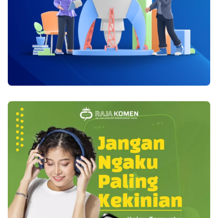
mengikuti alur cerita film favorit, tentu kamu
untuk menangani mata bengkak serta capek.
ingin tetap fokus tanpa jeda yang
Tempatkan potongan mentimun dingin di mata.
mengganggu.Dengan akses premium, setiap
Mentimun tidak cuma menangani mata capek
tayangan dapat dinikmati secara lebih lancar
serta kembali menawarkan kesegaran mata,
sehingga momen-momen penting tidak terlewat.
tetapi pula mnenjadikan pandangan jadi tambah
Hal ini membuat pengalaman menonton terasa
baik.Â Demikianlah berbagai langkah cepat
jauh lebih menyenangkan, baik saat menikmati
yang ampuh untuk menangani mata lelah.
drama maupun siaran olahraga secara
Sesudah pulang melakukan aktivitas,
langsung.Bagi pecinta hiburan digital, inilah
istirahatkan mata Anda sesaat serta kerjakan
salah satu alasan mengapa langganan Vidio seru
langkah diatas untuk menciptakan mata terus
untuk dimiliki.Kualitas HD untuk Pengalaman
fresh. Mata yang fresh pula bakal menyajikan
Visual MaksimalMenonton tayangan berkualitas
pandangan yang lebih sempurna untuk Anda.
tinggi memberikan kepuasan tersendiri,
terutama ketika menikmati film dengan
sinematografi yang memukau atau pertandingan
olahraga dengan tempo cepat. Layanan premium
memungkinkan pengguna menikmati kualitas
HD sehingga gambar terlihat lebih tajam dan
detail.Dengan kualitas visual yang lebih baik,