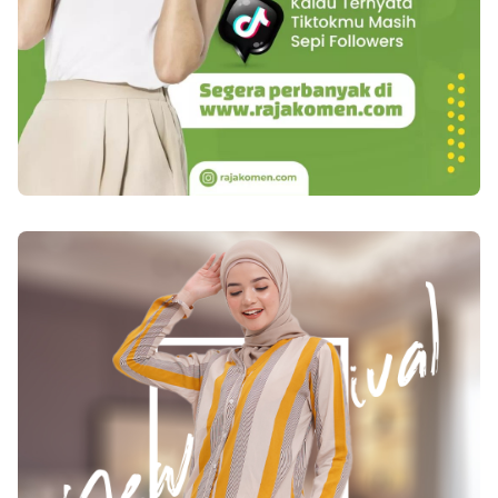
setiap adegan terasa lebih hidup. Kamu dapat
menikmati ekspresi para pemain, detail
pemandangan, maupun momen-momen penting
dalam pertandingan dengan lebih
jelas.Keunggulan ini membuat langganan Vidio
menjadi pilihan menarik bagi pengguna yang
mengutamakan kualitas saat menikmati
hiburan.Temani Hobi Menonton Drama dan
SportVidio menghadirkan beragam pilihan
konten yang dapat dinikmati sesuai minat
pengguna. Bagi pecinta drama, tersedia berbagai
serial dan film yang bisa menjadi teman saat
bersantai. Sementara itu, penggemar olahraga
dapat mengikuti berbagai pertandingan dari
kompetisi favorit melalui platform yang
sama.Dengan koleksi konten yang beragam,
kamu tidak perlu berpindah-pindah aplikasi
untuk mencari hiburan. Semua dapat dinikmati