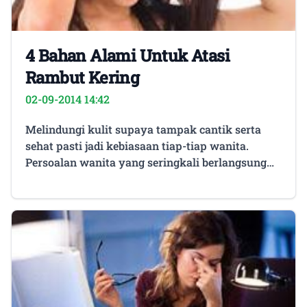
4 Bahan Alami Untuk Atasi
Rambut Kering
02-09-2014 14:42
Melindungi kulit supaya tampak cantik serta
sehat pasti jadi kebiasaan tiap-tiap wanita.
Persoalan wanita yang seringkali berlangsung
ialah perawatan kulit kering. Kecuali
mengakibatkan kerusakan tampilan, kulit kering
pula bisa bikin kulit gatal-gatal serta tidak
nyaman. Cuaca dingin atau ada di ruang ber-AC
pula bisa menyebabkan kulit kering serta kasar.
Janganlah bingung, berikut ini kami bakal
menyajikan solusis menjaga kulit kering : Baca
juga : 10 Langkah Cegah Sakit Punggung 1.