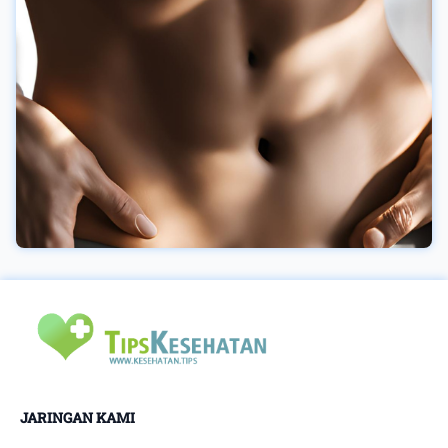
hari.Pengalaman Menonton yang Lebih
NyamanSelain menghadirkan akses ke berbagai
konten premium, layanan ini juga memberikan
pengalaman menonton yang lebih berkualitas.
Dukungan kualitas HD membuat setiap tayangan
terlihat lebih jernih, sedangkan akses tanpa
gangguan iklan membantu pengguna menikmati
cerita maupun pertandingan secara lebih
fokus.Kombinasi kedua keunggulan tersebut
memberikan kenyamanan yang sulit didapatkan
melalui layanan biasa. Tidak mengherankan jika
semakin banyak pengguna memilih langganan
Vidio asik sebagai bagian dari gaya hidup digital
mereka.Bagi penggemar film, serial, maupun
olahraga, layanan premium menjadi solusi
praktis untuk mendapatkan pengalaman
hiburan yang lebih maksimal.Mengisi waktu
JARINGAN KAMI
luang dengan hiburan berkualitas kini semakin