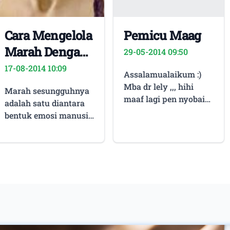
Cara Mengelola
Pemicu Maag
Marah Dengan
29-05-2014 09:50
Baik
17-08-2014 10:09
Assalamualaikum :)
Mba dr lely ,,, hihi
Marah sesungguhnya
maaf lagi pen nyobain
adalah satu diantara
konsul via web :p Mba
bentuk emosi manusia
memang nya kalau di
yang biasanya
bawah usia 6 bln ( yg
dilukiskan terlalu
seharusnya hanya
berlebih serta sampai
mengkonsumsi asi ),
saat ini masih susah
trus diberikan asupan
dimengerti. Kenapa
makanan selain asi
susah dimengerti?
dan bahkan makanan
Pertama, lantaran
orang dewasa, apakah
marah umumnya tak
akan menyebabkan
direncanakan serta