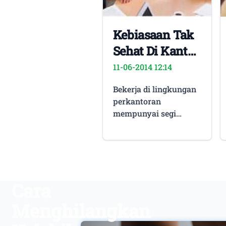
Kebiasaan Tak
Sehat Di Kantor
Yang Harus
11-06-2014 12:14
Anda
Bekerja di lingkungan
Tinggalkan
perkantoran
mempunyai segi
negatif serta
positifnya.
Keuntungannya, Anda
barangkali tak bakal
terasa kepanasan
Cara
lantaran senantiasa
ada diruangan ber-AC
Menghilangkan
dan tak terasa
kelelahan lantaran