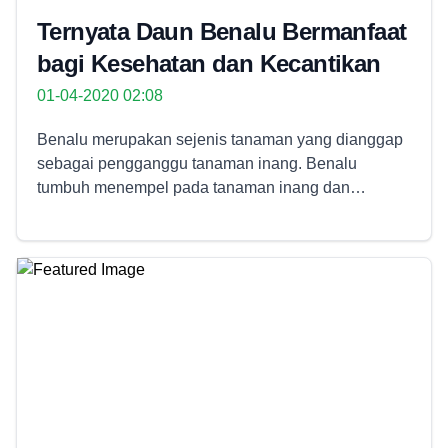
Ternyata Daun Benalu Bermanfaat
bagi Kesehatan dan Kecantikan
01-04-2020 02:08
Benalu merupakan sejenis tanaman yang dianggap
sebagai pengganggu tanaman inang. Benalu
tumbuh menempel pada tanaman inang dan
mengambil nutrisi pada tanaman tersebut. Inilah
mengapa tanaman benalu kerap dihilangkan karena
bisa saja mematikan tanaman inang yang
ditumpangi. Daun benalu ternyata memiliki manfaat
untuk menjaga kesehatan kita. Tanaman yang
memiliki nama LatinÂ Macrosolen
cochinchinensisÂ ini sudah dikenal mampu
mengatasi beberapa macam penyakit.Â Manfaat
Daun Benalu untuk Kesehatan : 1. Membantu
menyembuhkan penyakit kanker Penyakit ini sangat