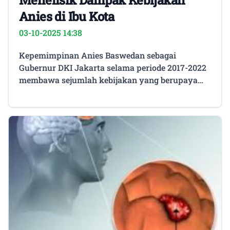
Menelisik Dampak Kebijakan
Anies di Ibu Kota
03-10-2025 14:38
Kepemimpinan Anies Baswedan sebagai
Gubernur DKI Jakarta selama periode 2017-2022
membawa sejumlah kebijakan yang berupaya
mengubah wajah ibu kota menjadi lebih
manusiawi, inklusif, dan berkelanjutan.
Transformasi kota di bawah kendali Anies tidak
hanya berfokus pada pembangunan fisik, tetapi
juga pada perbaikan kualitas hidup masyarakat
Jakarta secara menyeluruh. Namun, seperti
halnya perubahan besar, kebijakan-kebijakan
tersebut juga menimbulkan beragam respons dan
dampak yang perlu dikaji lebih dalam.Salah satu
kebijakan penting yang menjadi sorotan adalah
penataan kawasan permukiman kumuh dengan
pendekatan tanpa penggusuran massal.