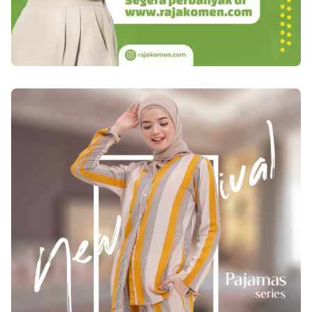
terhindar dari penyakit kanker. Buah sirsak
mengandung zat fitokimia yang mampu
melawan penyebab tumbuhnya sel kanker dalam
tubuh. Kandungan fitokimia atau yang disebut
dengan annonaceous acetogenin ini memiliki
sifat anti kanker yang mampu menghambat dan
mematikan pertumbuhan sel kanker dalam
tubuh. Baca juga : Kandungan dan Manfaat Buah
Naga bagi Kesehatan Tubuh Mampu Mencegah
Anemia Anemia atau yang sering disebut dengan
penyakit kekurangan zat besi ini mampu
menghambat aktivitas Anda setiap hari. Anda
dapat mencegah penyakit ini dengan
mengkonsumsi jus sirsak yang mampu
meningkatkan pembentukan sel darah merah di
dalam tubuh. Mampu Meningkatkan Kesehatan
Kulit Buah sirsak yang kaya akan vitamin ini
sangat bermanfaat untuk perawatan kulit. Tak
jarang jika salon kecantikan memanfaatkan