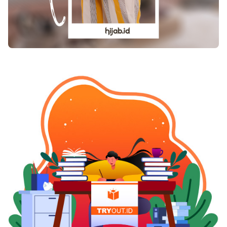
buah sirsak sebagai bahan masker wajah yang
mampu membuat kulit lebih halus dan kencang.
Untuk memudahkan Anda mendapatkan khasiat
buah sirsak, pengkonsumsian jus buah sirsak
dapat meningkatkan kecantikan kulit wajah dan
tubuh Anda. Nah, itulah manfaat jus sirsakyang
dapat Anda dapatkan untuk kesehatan dan
kecantikan tubuh.