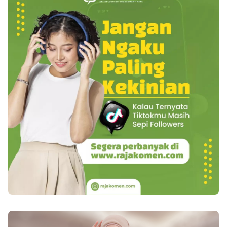
kandungan vitamin B-12 dan biotin serta protein
dan pasangan bisa saling menjaga rasa percaya
tidak berlemak yang tinggi. Konsumsi telur bisa
yang ada, maka di dalamnya ada cinta kuat yang
bikin rambut Anda lebih bercahaya serta dapat
menyertai. Bisa senantiasa menjaga rasa percaya
pula memperkuat akar rambut supaya tidak
menjadi bukti ada cinta yang tulus di dalamnya.
gampang rontok. 4. Blueberry Blueberry di
Sebab ada kenyamanan dan ketenangan yang
ketahui semacam buah eksotis yang di ketahui
dirasakan bersama. Semoga kamu dan
kaya dengan vitamin C yang benar-benar utama
pasanganmu bisa menjadi pasangan yang
untuk aliran darah ke kulit kepala. Kekurangan
bahagia dalam hubungan yang dijalin, ya.
vitamin C bisa mengakibatkan rusaknya pada
Semoga cinta yang dibangun pun bisa makin
rambut. 5. Unggas Unggas merupakan menu
kuat seiring waktu berjalan.
hidangan keseharian yang kaya dengan protein,
zinc¸ zat besi, serta vitamin B. Kandungan-
kandungan itu melindungi tiap-tiap helai rambut
Anda supaya kuat serta lebat karena sebagian
besar rambut di bangun oleh protein.