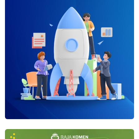
rambut yang sehat serta cantik. Baca juga : Tips
bisa diterima dan dijembatani dengan
Memilih Pakaian Dalam yang Baik dan Sehat Di
mengutamakan sikap saling menghargai, maka
bawah ini daftar makanan untuk memperoleh
cinta yang tulus akan terjaga di dalamnya.
rambut sehat alami : 1. Salmon Seperti yang di
Selama perbedaan yang ada masih bisa
ketahui ikan salmon di kenal memiliki
ditoleransi dan bisa menjadi warna tersendiri
kandungan banyak vitamin. Ikan salmon itu
dalam hubungan, maka masalah atau konflik
sendiri dipenuhi dengan asam lemak omega 3
besar bisa dihindari. Ada Ruang untuk
yang sehat untuk menyuburkan rambut.
Bertumbuh Selama ada ruang untuk tumbuh,
Malahan omega 3 juga bermanfaat bisa bikin
hubungan yang dijalani bisa makin kuat seiring
rambut bercahaya serta halus. 2. Kenari Kenari
berjalannya waktu. Ketika kamu dan pasangan
ialah satu diantara jenis kacang-kacangan yang
bisa tetap merangkai mimpi serta menggapai
mempunyai sejumlah omega 3 serta pula
kesuksesan yang diinginkan, ada cinta yang
vitamin E yang bisa membantu melindungi
kuat di dalamnya. Apalagi saat kamu dan
rambut Anda dari rusaknya DNA dan
pasangan bisa saling mendukung dan memberi
menghindar rambut rontok disebabkan cahaya
semangat, maka hubungan yang dijalani justru
matahari. Tidak cuma itu, kenari dapat juga
bisa menjadi penguat untuk bertahan di masa-
melindungi warna alami rambut Anda terus
masa sulit. Saling Menjaga Rasa Percaya Rasa
bercahaya. Baca juga : Mengenal Efek Ganja
cemburu memang sesekali mewarnai hubungan.
Pada Kesehatan 3. Telur Telur memiliki
Tetapi tidak ada sikap posesif berlebihan. Kamu