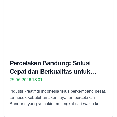
Percetakan Bandung: Solusi
Cepat dan Berkualitas untuk
Kebutuhan Cetak Anda
25-06-2026 18:01
Industri kreatif di Indonesia terus berkembang pesat,
termasuk kebutuhan akan layanan percetakan
Bandung yang semakin meningkat dari waktu ke
waktu. Kota Bandung dikenal sebagai salah satu
pusat industri kreatif terbesar di Indonesia, sehingga