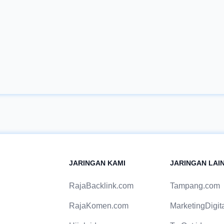
masa emas
pembengkakan terjadi
perkembangan balita,
di luar atau menonjol
misalnya saat usia 2
keluar dari rektum
tahunan. Pada usia ini
sehingga dapat terlihat
anak sedang banyak
dengan jelas. Pada
belajar hal baru,
kasus wasir yang parah,
sehingga orang tua
tindakan pembedahan
harus betul-betul
atau operasi adalah
mendukung
satu-satunya jalan
perkembangan balita
keluar. Banyak orang
dengan baik dan
yang enggan untuk
maksimal. Demi
melakukan tindakan
mendapatkan itu semua,
yang satu ini karena
JARINGAN KAMI
JARINGAN LAI
orangtua harus
bukan hanya biayanya
memenuhi kebutuhan
yang cukup mahal,
RajaBacklink.com
Tampang.com
gizi anak yang bisa
proses
disediakan melalui
penyembuhannya
RajaKomen.com
MarketingDigita
makanan dan minuman.
sendiri juga bisa cukup