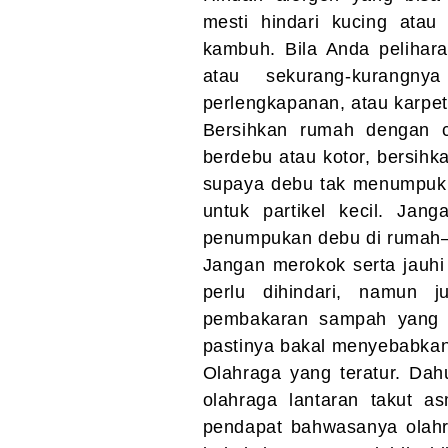
mesti hindari kucing atau
kambuh. Bila Anda pelihar
atau sekurang-kurangn
perlengkapanan, atau karpet
Bersihkan rumah dengan c
berdebu atau kotor, bersihk
supaya debu tak menumpuk.
untuk partikel kecil. Jan
penumpukan debu di rumah—
Jangan merokok serta jauhi
perlu dihindari, namun j
pembakaran sampah yang bi
pastinya bakal menyebabka
Olahraga yang teratur. Dah
olahraga lantaran takut a
pendapat bahwasanya olahr