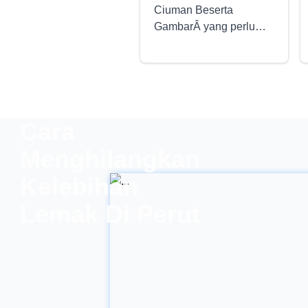
Ciuman Beserta
GambarÂ yang perlu
anda ketahui :)- Ciuman
adalah salah satu cara
menunjukkan kasih
sayang secara
universal. Setiap orang
Cara
pada suatu waktu dapat
saja memberikan atau
Menghilangkan
mendapatkan ciuman
dari orang yang
Kelebihan
disayanginya, lembut..
Lemak Di Perut
penuh gairah.. dan
terkadang terlalu
bergairah :v . Ciuman
tidak hanya diwajah,
tangan, lengan ataupun
leher. Setiap orang
memiliki keinginan