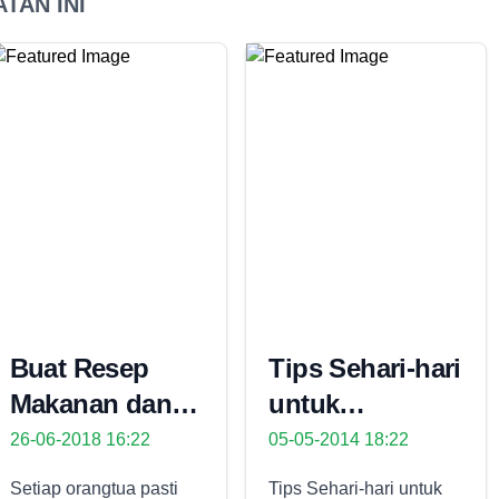
TAN INI
Buat Resep
Tips Sehari-hari
Makanan dan
untuk
Minuman yang
Pencegahan
26-06-2018 16:22
05-05-2014 18:22
Mudah dan
Wasir
Setiap orangtua pasti
Tips Sehari-hari untuk