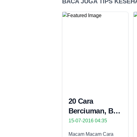
BACA JUGA TIPS KESEHA
20 Cara
Berciuman, Biar
Ahli dalam
15-07-2016 04:35
Berciuman
Macam Macam Cara