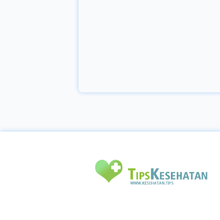
terpendam sendiri
mengenai ciuman, dan
sebenarnya dapat
dilakukan di seluruh
bagian tubuh sih. Nah,
disini akan dijabarkan
20 macamÂ cara
berciumanÂ beserta
gambarnya. mao baca ?
yu mariii... Baca juga
:Â 7 Penyakit Akibat
Ciuman Â 1. Ciuman
pada Kening Ciuman
pada kening
menandakan atau
dikenal juga ciuman
pertemanan, kadang
juga ciuman permulaan