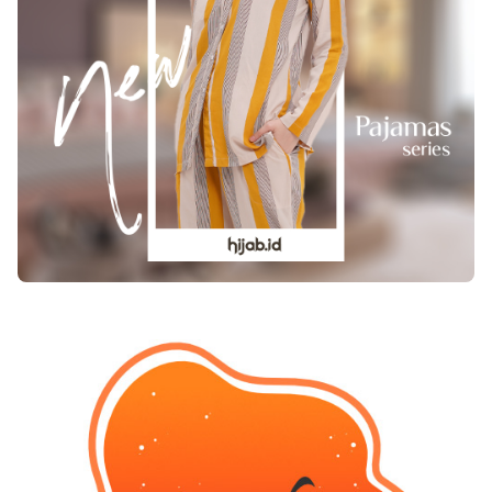
konsumen membuat keputusan lebih tepat.
untuk menempelkannya. Dekorasi ini bisa
Dengan pengalaman pribadi, transparansi, dan
ditempel di dinding untuk memberikan kesan
interaksi aktif dengan audiens, review oleh
artsy yang sederhana dan unik. Jangan lupa
blogger terus menjadi referensi utama bagi
untuk dibersihkan dulu tutup botolnya, ya!
masyarakat yang ingin membeli produk dengan
Mainan Anak Kali ini bisa kembali
pertimbangan matang.
memanfaatkan limbah botol plastik untuk
digunakan. Siapkan cat akrilik di dalam sebuah
mangkuk kecil, dan kertas atau kain polos.
Celupkan bagian bawah botol ke dalam cat, lalu
tempelkan di atas kertas atau kain. Dengan cara
ini, pola yang dibentuk dari bagian bawah botol
plastik akan membentuk bunga. Tidak perlu beli
cap, anak-anak bisa berkreasi dengan senang.
Jadi, pemanfaatan limbah plastik sebenarnya
bisa dilakukan dengan sangat mudah. Hal yang
paling penting adalah selalu membersihkan
sampah plastik sebelum digunakan kembali.
Selamat berkreasi dengan limbah sampah