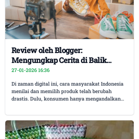
Review oleh Blogger:
Mengungkap Cerita di Balik
Setiap Produk
27-01-2026 16:36
Di zaman digital ini, cara masyarakat Indonesia
menilai dan memilih produk telah berubah
drastis. Dulu, konsumen hanya mengandalkan
iklan di televisi atau brosur cetak untuk
mengetahui informasi produk. Sekarang, mereka
lebih percaya pada pengalaman nyata dari orang
yang benar-benar mencoba produk tersebut.
Salah satu sumber yang paling dipercaya adalah