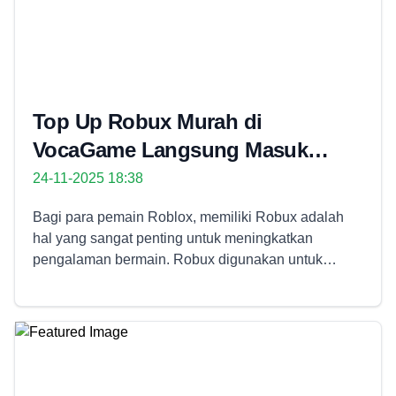
Top Up Robux Murah di
VocaGame Langsung Masuk
Akun Roblox
24-11-2025 18:38
Bagi para pemain Roblox, memiliki Robux adalah
hal yang sangat penting untuk meningkatkan
pengalaman bermain. Robux digunakan untuk
membeli item eksklusif, avatar premium, akses game
berbayar, hingga membangun pengalaman gaming
yang lebih personal. Tidak heran banyak pemain
mencari tempat top up yang cepat, terpercaya, dan
tentunya ramah di kantong. Salah satu platform yang
kini semakin populer adalah Top Up Robux Murah di