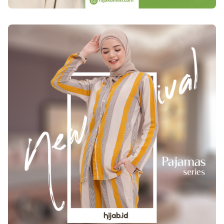
rongga hidung. Keluarkanlah dengan cara
perlahan-lahan serta pakai tisu yang bersih
untuk buang lendir serta bersihkan hidung lalu
buanglah ke tempat sampah. Memperbanyak
konsumsi cairan Untuk menyingkirkan hidung
mampet, Anda bisa mengerjakannya dengan
memberi konsumsi cairan didalam badan. Jalan
ini bisa memperlancar peredaran darah
termasuk juga memperlebar pembuluh darah di
rongga hidung hingga bisa menangani hidung
mampet. Dengan adanya banyak minum air
putih pula bisa menambah kekebalan badan
hingga bisa mengusir kuman dengan cepat.
Untuk memperoleh hasil yang maksimal
minumlah air putih hangat lantaran bisa lebih
cepat melegakan rongga hidung yang terhalang.
Meninggikan posisi kepala saat tidur Untuk
Anda yang tengah menderita hidung mampet,
saat istirahat atau tidur baiknya tinggikan posisi