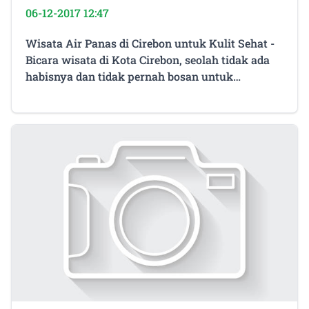
06-12-2017 12:47
Wisata Air Panas di Cirebon untuk Kulit Sehat -
Bicara wisata di Kota Cirebon, seolah tidak ada
habisnya dan tidak pernah bosan untuk
berkunjung dan datang lagi. Wisata Religi,
wisata kuliner yang bisa menggoyang lidah,
wisata keraton Cirebon dan wisata alam lainnya
yang membuat daya tarik Cirebon semkin
mempesona. Salah satu wisata alam di Cirebon
yang juga sebagai tempat pengobatan alternatif
bagi mereka yang mempunyai penyakit kulit
yaitu wisata air panas alami Palimanan atau
orang Cirebon menyebutnya Wisata Banyu Panas
Palimanan ( Banyu = Air, Bahasa Cirebon).
Terletak di Kabupaten Cirebon dan tidak jauh
dari Pintu Tol Plumbon dan Arjawinangun jalur
Tol Cipali, Pengunjung yang ingin datang ke
tempat wisata ini sangatlah mudah aksesnya.