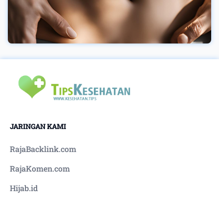
hidung mampet bisa cepat menghilang. Sensasi
hangatnya pun ikut melegakan saluran hidung
dengan cepat. Langkah membuatnya cukup
gampang, jeruk lemon atau jeruk nipis di peras
lantas di ambil airnya serta campur pada satu
gelas minuman hangat. Berikan madu semacam
pemanis serta minuman jeruk hangat juga siap
dikonsumsi untuk mengobati hidung mampet.
Supaya terlepas dari hidung mampet, jadi
baiknya tingkatkan ketahanan badan Anda
dengan perbanyak mengkonsumsi buah-buahan
JARINGAN KAMI
terlebih yang memiliki kandungan vitamin C,
minum air putih paling sedikit 8 gelas /hari,
RajaBacklink.com
serta berolahraga dengan teratur. Bila Anda
alami hidung mampet yang berjalan lama serta
RajaKomen.com
sulit pulih, jadi baiknya tanyakan ke dokter
Hijab.id
supaya di ketahui pemicunya serta memperoleh
perlakuan selanjutnya. Alternatif lainnya adalah
meningkatkan kekebalan dan ketahanan tubuh