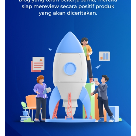
Meskipun tampak remeh, mengalami hidung
mampet sangat tak nyaman, kegiatan kerja juga
dapat terhalang karena itu. Sebab orang yang
menderita hidung mampet umumnya keadaan
badannya jadi kurang fit. Biasanya, hidung
mampet dikarenakan oleh peradangan didalam
rongga hidung yang dikarenakan oleh flu,
common cold, atau infeksi pada sinus.
Peradangan pada susunan rongga hidung bakal
mengakibatkan pembuluh darah jadi melebar
serta menyebabkan pembengkakan serta
timbullah hidung mampet. Tetapi kecuali hal
diatas, hidung mampet pun bisa dikarenakan
oleh keadaan yang lain seperti alergi, polip,
paparan zat kimia, iritasi asap atau debu,
sinusitis, ada benda asing didalam rongga
hidung, sekat hidung (septum) yang
menyimpang, serta ada tumor jinak dibagian
rongga hidung. Disuatu keadaan, hidung mampet