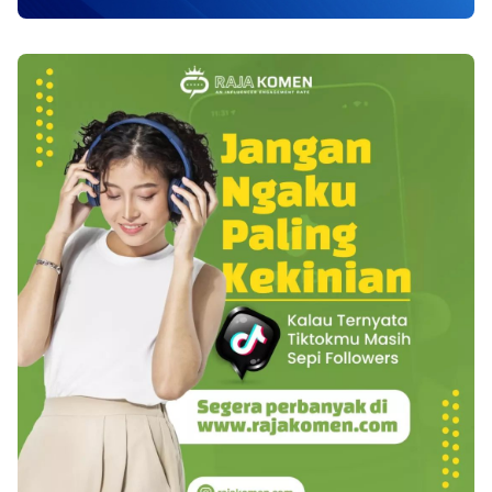
pun bisa karena sebab aspek hormonal,
umpamanya saja yang berlangsung pada wanita
hamil. Baca juga : 6 Macam Penyakit Paru-paru
yang Perlu Diwaspadai dan Dicegah Untuk
menyingkirkan hidung mampet, Anda bisa
memakai beberapa cara alami yang aman untuk
kesehatan serta dapat dibuktikan efisien untuk
menangani hidung mampet Upaya
menyingkirkan hidung mampet dengan
gampang serta cepat diantaranya ialah:
Keluarkan lendir/ingus Hidung mampet
umumnya dikarenakan lendir yang agak kental
yang meghambat saluran rongga hidung. Oleh
karenanya caranya menyingkirkan hidung
mampet dengan gampang ialah dengan
keluarkan lendirnya. Yang perlu dicermati ialah
janganlah keluarkan lendir sangat kuat, lantaran
bisa mengakibatkan iritasi pada selaput dinding