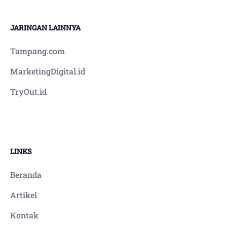
dengan rutin mengkonsumsi Ultra Noni, Dragon
Noni maupun Ultra Mangosteen.
JARINGAN LAINNYA
Tampang.com
MarketingDigital.id
TryOut.id
LINKS
Beranda
Artikel
Kontak