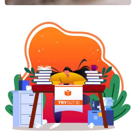
kepala Anda saat tidur dengan menempatkan
bantal-bantal supaya lebih tinggi dari hari-hari
sebelumnya. Hal tersebut bakal mengakibatkan
saluran hidung jadi lebih lancar serta hidung
mampet cepat mereda. Posisi ini pun membuat
badan jadi santai serta nyaman, hingga istirahat
Anda jadi lebih maksimal. Istirahat yang
maksimal bakal mempercepat pemulihan
keadaan badan Anda. Konsumsi makanan yang
pedas Bila lendir didalam rongga hidung Anda
cukup kental serta susah di keluarkan, coba
untuk konsumsi makanan yang pedas selaku
upaya menyingkirkan hidung mampet. Dengan
konsumsi makanan yang pedas bakal
memperlebar pembuluh darah di hidung serta
mengencerkan lendir di dalamnya. Badan Anda
pun akal keluarkan keringat yang
mengisyaratkan metabolisme badan jadi
bertambah hingga badan jadi lebih fresh serta