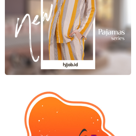
ini untuk membuat rencana perawatan. Prosedur
Pengobatan kanker otak stadium 4 Kanker otak
stadium 4 memang tak bisa disembuhkan namun
dengan pengobatan bisa memperlambat dan
memperpanjang harapan hidup. Perawatan
andalan untuk GBM adalah operasi atau
pembedahan, diikuti dengan radiasi dan
kemoterapi. Tujuan utama pembedahan adalah
mengangkat kanker sebanyak mungkin tanpa
melukai jaringan otak normal di sekitarnya. 1.
Pembedahan Pembedahan dilakukan untuk
mengurangi jumlah jaringan kanker padat di
dalam otak, membuang sel-sel di pusat kanker
yang mungkin resisten terhadap radiasi
dan/atau kemoterapi tahap awal. Di samping itu
juga mengurangi tekanan pada otak. 2. Terapi
radiasi Setelah operasi dan luka sembuh, terapi
radiasi bisa dimulai. Tujuan dari terapi radiasi