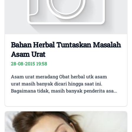
Bahan Herbal Tuntaskan Masalah
Asam Urat
28-08-2015 19:58
Asam urat meradang Obat herbal utk asam
urat masih banyak dicari hingga saat ini.
Bagaimana tidak, masih banyak penderita asam
urat yang merasa perlu mengobati penyakit
tersebut. Pasalnya dampak yang ditimbulkan
oleh penyakit ini sangatlah tidak mengenakkan.
Ketika meradang umumnya penderita
merasakan nyeri serta ngilu yang amat sangat.