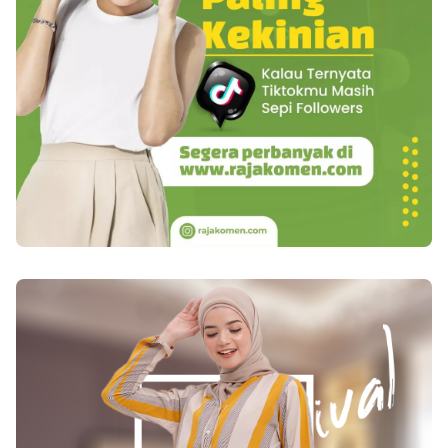
koordinasi, kekuatan, dan refleks. Tes ini dapat
memberi petunjuk tentang bagian otak yang
terkena GBM. 2. Tes Pencitraan Tes pencitraan
dapat membantu menemukan lokasi dan ukuran
GBM. MRI sering digunakan untuk mendiagnosis
penyakit ini. Tes pencitraan lain mungkin
termasuk CT Scan dan Positron Emission
Tomography (PET). 3. Mengambil sampel
jaringan untuk pengujian Biopsi adalah
prosedur untuk mengambil sampel jaringan
untuk pengujian. Cara pengambilannya
dilakukan menggunakan jarum sebelum operasi
atau selama operasi untuk mengangkat
GBM. Sampel dikirim ke laboratorium untuk
pengujian. Tes dapat mengetahui apakah sel-sel
itu kanker atau apakah itu sel GBM. Tes khusus
sel kanker dapat memberi tim dokter pasien
lebih banyak informasi tentang GMB dan
prognosis pasien. Tim menggunakan informasi