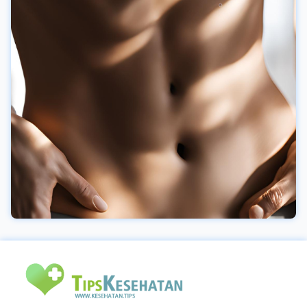
yang dirancang untuk membunuh sel kanker.
Kemoterapi dengan obat temozolomide adalah
standar pengobatan GBM saat ini. Obat ini
umumnya diberikan setiap hari selama terapi
radiasi dan kemudian selama enam siklus
setelah radiasi selama fase perawatan. Prognosis
Glioblastoma adalah kanker agresif yang sulit
diobati. Perawatan dilakukan untuk
meringankan gejala dan membantu pasien tetap
nyaman serta memperpanjang hidup
pengidapnya.