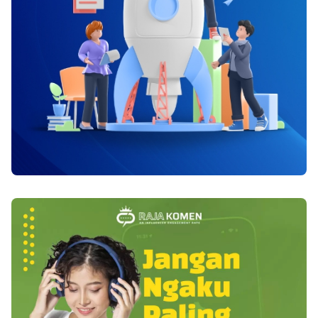
lebih sering terjadi pada kelompok usia paruh
baya tua dan lebih sering terjadi pada pria. Tidak
ada obat untuk GBM, perawatan mungkin
memperlambat pertumbuhan kanker dan
mengurangi gejala.
https://pafikotasimpangtigaredelong.org/ Gejala
kanker otak stadium 4 Gejala bisa bervariasi
tergantung pada lokasi kanker di otak, tetapi
gejala yang mungkin terjadi adalah berikut ini :
Sakit kepala terus-menerus Penglihatan
ganda/kabur Muntah Kehilangan selera makan
Perubahan suasana hati dan kepribadian
Perubahan kemampuan berpikir dan belajar
Kejang Penurunan kemampuan berbicara
secara bertahap. Diagnosis kanker otak stadium
4 Ada beberapa jenis tes dan prosedur yang
digunakan untuk mendiagnosis GBM, antara lain
: 1. Tes Neurologis Jenis tes ini memeriksa
penglihatan, pendengaran, keseimbangan,