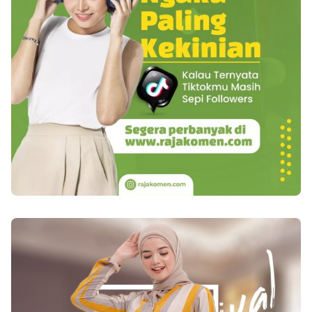
pada seorang laki-laki. Dalam kata lain orang
laki-laki yang berpuasa, memiliki produksi
sperma yang relatif baik. 8. Seorang yang
berpuasa akan berusaha sekuat tenaganya untuk
selalu sabar. Dan hal ini secara tidak langsung
telah amat berpengaruh pada kondisi psikososial
diri seseorang terhadap Sang Maha Pencipta,
maupun dalam hubungannya dengan manusia
yang lainnya. 9. Seorang yang tengah berpuasa
relatif dalam kondisi yang tenang. Sehingga hal
ini mengakibatkan mereka pada keadaan Diana
adrenalin relatif menurun. Hal ini sangat baik,
karena secara tidak langsung telah menurunkan
resiko bagi seseorang untuk terkena berbagai
macam penyakit yang cukup berbahaya semisal
hipertensi, stroke hingga penyakit jantung. 10.
Bagi anda yang sering kali mengalami encok
atau peradangan sendi maka puasa adalah salah
satu hal yang baik untuk anda lakukan. Hal ini