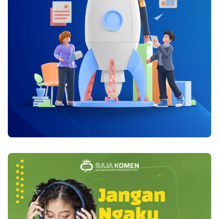
akan membuah jantung terasa lebih sehat. Selain
itu juga pembuluh darah yang akan semakin
baik. 5. Bermanfaat bagi ginjal. Orang yang
berpuasa akan menahan lapar dan haus pada
kurun waktu tertentu. Nah karena tidak minum
dari sahur hingga buka inilah yang
mengakibatkan konsentrasi urin pada diri
seseorang akan semakin baik. Sehingga jika hal
ini dibiasakan maka kesehatan organ ginjal
seseorang pun akan semakin terjaga. 6.
Penurunan pengeluaran hormon pada diri
seseorang. Orang yang berpuasa akan
mengalami penurunan pengeluaran hormon
seperti insulin. Dan berdasarkan penelitian hal
ini menyebabkan seseorang dapat hidup lebih
lama karena resiko penyakit yang cenderung
menurun. [Baca juga : Gejala dan Pengobatan
Secara Herbal untuk Penyakit Rematik ] 7. Puasa
juga berpengaruh pada pembentukan sel sperma