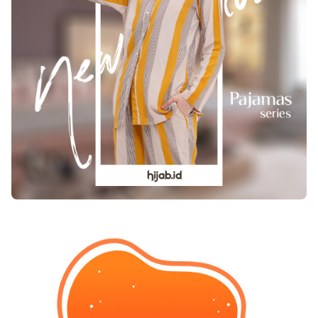
karena dalam penelitian yang dilakukan oleh
para ahli telah disebutkan bahwa ada hubungan
yang baik antara puasa dengan perbaikan
peradangan sendi yang dialami oleh seseorang.
Demikianlah apa yang dapat saya sajikan pada
ulasan ini. Semoga beberapa ulasan di atas dapat
memberikan banyak manfaatnya bagi anda
sekalian.