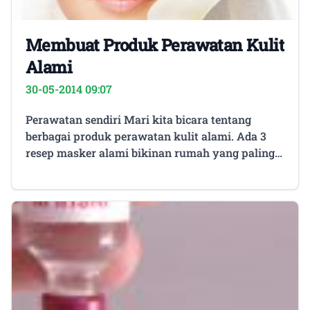
Membuat Produk Perawatan Kulit
Alami
30-05-2014 09:07
Perawatan sendiri Mari kita bicara tentang
berbagai produk perawatan kulit alami. Ada 3
resep masker alami bikinan rumah yang paling
efektif yang akan membantu meremajakan dan
menambahkan sinar pada kesempurnaan kulit
Anda. Berikut ini adalah resep membuat
produk perawatan kulit alami. Baca juga : 4
Kecantikan Penentu Kualitas Wanita Resep
masker 1. Masker wajah avocado buatan
rumah. Bahan utama dari resep masker pertama
ini adalah avocado. Kaya akan vitamin A, B6, K,
E, asam amino, Omega 3, dan mineral, avocado