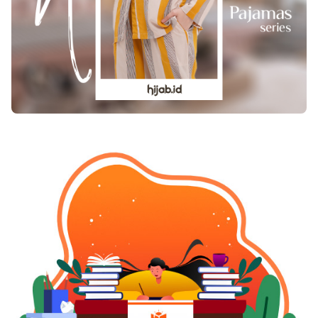
bersama untuk mencapai kemaslahatan.
Penyederhanaan prosedur, bantuan bagi usaha
kecil, serta edukasi yang berkelanjutan dapat
menjadi langkah konkret untuk menjawab
berbagai keluhan yang ada.Pada akhirnya,
mengemukanya isu sertifikat halal dan sorotan
terhadap Babe Haikal mencerminkan dinamika
sosial yang sehat dalam masyarakat demokratis.
Perbedaan pandangan adalah hal yang wajar,
selama diarahkan pada dialog yang konstruktif.
Dengan keterbukaan dan niat baik dari semua
pihak, sertifikasi halal dapat terus diperbaiki
agar benar-benar menjadi sistem yang adil,
kredibel, dan berpihak pada kepentingan umat
secara luas.