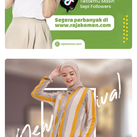
perhatian luas karena disampaikan oleh tokoh
yang memiliki basis pengikut dan pengaruh di
ruang publik.Namun, sorotan terhadap Babe
Haikal juga diiringi dengan beragam respons.
Sebagian pihak menilai bahwa kritik terhadap
sertifikasi halal perlu disampaikan secara hati-
hati agar tidak menimbulkan kesalahpahaman.
Sertifikat halal dipandang sebagai instrumen
penting untuk menjaga kepercayaan umat. Jika
publik keliru memahami kritik tersebut,
dikhawatirkan akan muncul anggapan bahwa
sertifikasi halal tidak penting atau sekadar
formalitas, padahal esensinya sangat
krusial.Perdebatan ini menunjukkan adanya
kebutuhan akan komunikasi yang lebih baik
antara pemerintah, tokoh agama, dan
masyarakat. Isu sertifikat halal seharusnya tidak
dipahami sebagai pertentangan antara regulasi
dan kepentingan umat, melainkan sebagai upaya