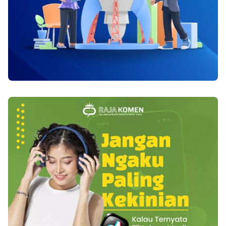
dalam memakai insulin itu, hingga akhirnya
khususnya usaha mikro dan kecil. Banyak dari
terus efisien. Pemakaian Insulin di pesawat
mereka mengeluhkan prosedur yang dianggap
terbang Saat Anda mesti memakai insulin diatas
rumit, biaya yang dirasa membebani, serta
pesawat terbang, barangkali banyak hal butuh
minimnya pendampingan dan sosialisasi.
Anda cermati. Diatas pesawat terbang
Kondisi inilah yang kemudian memunculkan
desakannya pasti tidak sama. Nah, waktu Anda
beragam kritik dan aspirasi dari masyarakat.
memakai insulin timbul kecemasan bila jumlah
Dalam konteks tersebut, Babe Haikal sebagai
insulin yang Anda input ke jarum suntik bakal
tokoh agama dan figur publik kerap
dipengaruhi oleh tekan hawa seputar, hingga
menyuarakan pandangan yang menyoroti sisi
jumlahnya jadi tak akurat. Sebaiknya Anda
kemanusiaan dan kepentingan umat.Nama Babe
menyuntikan insulin sebelum saat pesawat take
Haikal menjadi sorotan karena pernyataannya
off atau menanti hingga landing. Menanggung
dianggap mencerminkan suara masyarakat
derita penyakit diabetes bukan hanya rintangan
bawah yang terdampak langsung oleh kebijakan
untuk Anda untuk melancong. Anda dapat
sertifikasi halal. Bagi pendukungnya, sikap
dengan efisien memakai insulin setiap saat,
tersebut dilihat sebagai bentuk kepedulian
seandainya Anda telah tahu bagaimana caranya
terhadap umat agar regulasi yang diterapkan
efektifnya.
tidak justru menyulitkan mereka yang
seharusnya dilindungi. Pandangan ini mendapat