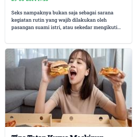
Seks nampaknya bukan saja sebagai sarana
kegiatan rutin yang wajib dilakukan oleh
pasangan suami istri, atau sekedar mengikuti
peningkatan hormone yang terjadi pada tubuh
seseorang, namun kenyataannya lebih dari
itu. Para ilmuwan menunjukkan bahwa seks
sangat bermanfaat bagi kesehatan kita,
sementara kurangnya kehidupan seks yang aktif
mungkin memiliki efek negatif. Tapi terlalu
banyak seks, juga bisa berbahaya: lebih dari tiga
kali seminggu dapat melemahkan sistem
kekebalan tubuh, membuat kita rentan terhadap
infeksi. Beberapa Hal positif yang bisa
didapatkan dari kegiatan seks yaitu, 1. Seks
mampu memberikan keseimbangan kesehatan
mental dan emosional. Bahkan dalam kasus
depresi ringan, setelah berhubungan seks otak