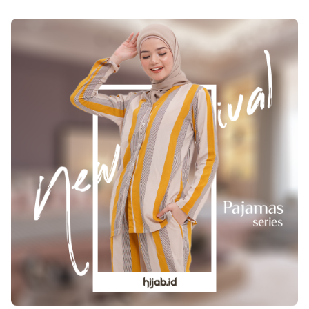
bukanlah suplemen penambahan bakal semakin
mempermudah keuangan serta pencernaan
Anda. Memanglah sekarang ini terdapat
beberapa penunjang kesehatan seperti suplemen
gizi, obat diet, shake dsb. Walau demikian,
seluruhnya itu membutuhkan pola hidup sehat.
Rencananya ialah makan sehat, berolahraga
teratur serta istirahat cukup. Bila memanglah
Anda hendak menghemat, tidak ada kelirunya
mengutamakan makanan asli serta alami saja.