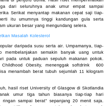
ana di penjuru dunia. Hasil riset memperlihatkan
tiga dari seluruhnya anak umur empat sampai
rika Serikat menyantap makanan cepat saji tiap-
perti itu umumnya tinggi kandungan gula serta
alam ukuran besar yang mengundang selera.
tkan Masalah Kolesterol
 popular daripada susu serta air. Umpamanya, tiap-
iko membelanjakan semakin banyak uang untuk
 dari pada untuk paduan sepuluh makanan pokok.
 Childhood Obesity, menenggak softdrink
600
ri bisa menambah berat tubuh sejumlah 11 kilogram
h, hasil riset University of Glasgow di Skotlandia
ak umur tiga tahun biasanya tiap-tiap hari
 ringan sampai berat” sepanjang 20 menit saja.