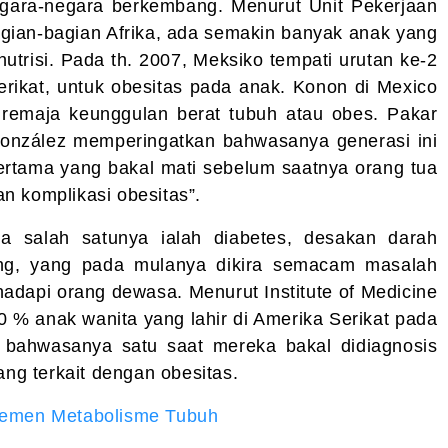
egara-negara berkembang. Menurut Unit Pekerjaan
bagian-bagian Afrika, ada semakin banyak anak yang
utrisi. Pada th. 2007, Meksiko tempati urutan ke-2
erikat, untuk obesitas pada anak. Konon di Mexico
 remaja keunggulan berat tubuh atau obes. Pakar
González memperingatkan bahwasanya generasi ini
pertama yang bakal mati sebelum saatnya orang tua
n komplikasi obesitas”.
a salah satunya ialah diabetes, desakan darah
ntung, yang pada mulanya dikira semacam masalah
adapi orang dewasa. Menurut Institute of Medicine
0 % anak wanita yang lahir di Amerika Serikat pada
 bahwasanya satu saat mereka bakal didiagnosis
ang terkait dengan obesitas.
emen Metabolisme Tubuh