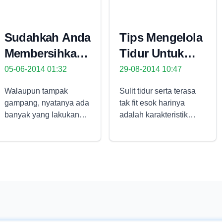
Sudahkah Anda
Tips Mengelola
Membersihkan
Tidur Untuk
Kulit Wajah
Atasi Insomnia
05-06-2014 01:32
29-08-2014 10:47
Dengan Benar
Walaupun tampak
Sulit tidur serta terasa
gampang, nyatanya ada
tak fit esok harinya
banyak yang lakukan
adalah karakteristik
kekeliruan waktu
paling utama insomnia.
membersihkan muka.
Keadaan itu amat
Yuk, cari info langkah
memengaruhi
yang jitu disini. 1.
kemampuan kerja anda
Membersihkan
selama seharian kecuali
terlampau sering Rajin
bakal membawa
membersihkan muka tak
dampak tak baik untuk
mempunyai arti bebas
kesehatan tubuh kurun
dari persoalan. Juga,
waktu periode panjang.