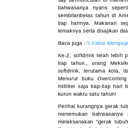
saji bermunculan di mana-m
bahwasanya nyaris seper
sembilanbelas tahun di Ame
tiap harinya. Makanan se
lemaknya serta disajikan d
Baca juga :
5 Fakta Mengage
Ke-2, softdrink telah lebih
tiap tahun., orang Meks
softdrink, terutama kola,
Menurut buku Overcoming
mililiter saja tiap-tiap ha
kurun waktu satu tahun!
Perihal kurangnya gerak tubu
menemukan bahwasanya an
melaksanakan ”gerak tubuh