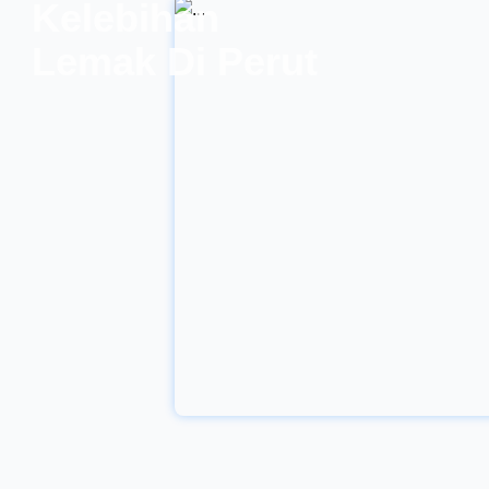
Kelebihan
yang sama: penjualan
Lemak Di Perut
tetap tidak menunjukkan
perkembangan
signifikan. Kondisi ini
sering membuat pelaku
usaha merasa bingung
dan ragu terhadap
efektivitas promosi
digital. Jika hal tersebut
terjadi, kemungkinan
besar permasalahannya
terletak pada strategi
pemasaran yang belum
dikelola secara optimal.
Inilah mengapa jasa
online marketing
menjadi solusi yang
semakin relevan bagi