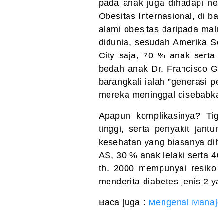
pada anak juga dihadapi n
Obesitas Internasional, di 
alami obesitas daripada maln
didunia, sesudah Amerika S
City saja, 70 % anak serta
bedah anak Dr. Francisco 
barangkali ialah ”generasi 
mereka meninggal disebabka
Apapun komplikasinya? Tig
tinggi, serta penyakit ja
kesehatan yang biasanya dih
AS, 30 % anak lelaki serta 4
th. 2000 mempunyai resiko
menderita diabetes jenis 2 y
Baca juga :
Mengenal Manaj