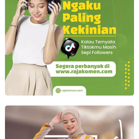
seks yang aktif dan terlibat dalam kegiatan
tetangga. Kesimpulan dari semua ini, tim Lund
seksual setidaknya sekali atau lebih dalam
menghitung bahwa tekanan tersebut dikaitkan
sebulan. Beberapa orang tua juga melaporkan
dengan risiko 50 persen menjadi 100 persen
bahwa seks akan lebih baik seiring usia. Namun,
peningkatan kematian dari setiap penyebab . Di
seks tidak semudah di usia tua karena penuaan
antara semua tekanan ini, berkeluh kesah adalah
memang memiliki efek pada kemampuan
yang paling berbahaya. Sering bertengkar
seksual pria. Hormon seks pria yang disebut
dengan pasangan, saudara, teman atau tetangga
testosteron memainkan peran penting dalam
bisa meningkatkan dua kali lipat sampai tiga
kehidupan seksual seorang pria. Tingkat
kali lipat dalam resiko kematian dari setiap
testosteron yang merupakan tertinggi di akhir
penyebab, dibandingkan dengan mereka yang
usia remaja secara bertahap menurun seiring
mengatakan kejadian ini jarang. Namun, para
usia dan relatif jauh lebih rendah saat pria
peneliti menduga bahwa stres yang lebih besar
menua. Untuk alasan ini, pria yang tua melihat
dari konflik dan masalah yang mungkin menjadi
perbedaan respons seksual mereka. Penis butuh
alasan di balik peningkatan resiko . Mereka
waktu lebih lama untuk ereksi dan ereksi
mencatat bahwa ketika stress meningkat,
mungkin tidak keras. Selain itu, pria yang tua
misalnya, konflik di rumah ditambah dengan
juga butuh lebih lama untuk mencapai gairah
pengangguran - risiko kematian mendadak juga
penuh dan memiliki pengalaman orgasme dan
meningkat. Hormon stress yang meninggi dan
ejakulasi. Karena pria tua lebih mungkin
peningkatan tekanan darah mungkin alasan