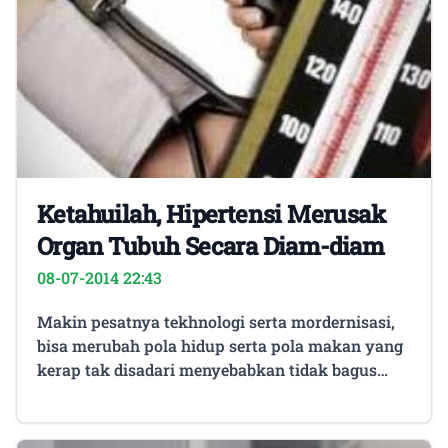
Ketahuilah, Hipertensi Merusak
Organ Tubuh Secara Diam-diam
08-07-2014 22:43
Makin pesatnya tekhnologi serta mordernisasi,
bisa merubah pola hidup serta pola makan yang
kerap tak disadari menyebabkan tidak bagus
pada kesehatan.Â Hipertensi Â atau tekanan
darah tinggi umpamanya, saat ini tergolong
penyakit tak menular yang paling banyak