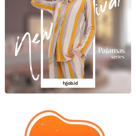
menderita kondisi medis seperti diabetes,
terjadinya kematian mendadak. Interaksi antara
tekanan darah tinggi dan penyakit jantung,
stress dan respon stress tubuh serta faktor-
mereka mungkin menderita disfungsi ereksi dan
faktor lain seperti keturunan, lingkungan, faktor
menghadapi kesulitan dalam mencapai atau
sosial ekonomi dan respon psikologis - mungkin
mempertahankan ereksi. Bahkan, disfungsi
semuanya memainkan peran dalam hubungan
ereksi adalah masalah seksual yang paling
antara konflik dan resiko kematian yang lebih
umum yang mempengaruhi kehidupan seksual
tinggi . Keterampilan dalam menangani
sejumlah besar pria yang menua. Hal yang
kekhawatiran dan tuntutan dari hubungan sosial
diperlukan untuk meningkatkan libido pria
serta manajemen konflik dalam pasangan dan
Libido rendah adalah masalah seksual umum
keluarga , dan juga dalam masyarakat lokal,
yang mempengaruhi pria dari segala usia. Telah
dapat dianggap strategi penting untuk
ditemukan bahwa perubahan gaya hidup dapat
mengurangi kematian dini.
membantu untuk meningkatkan libido pada pria.
Di bawah ini adalah cara yang akan membantu
Anda meningkatkan gairah seks: Meningkatkan
aktivitas fisik – Aktivitas fisik yang teratur
membantu mengurangi stres dan juga
meningkatkan produksi testosteron, ini
membantu untuk meningkatkan kehidupan