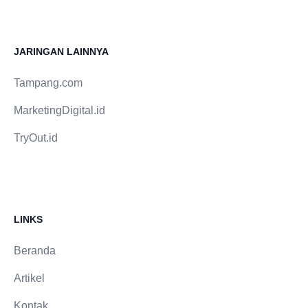
harga dan jumlah koin juga ditampilkan secara
jelas.3. Tidak Memerlukan Password AkunLayanan
profesional hanya membutuhkan username atau ID
JARINGAN LAINNYA
TikTok. Jika ada permintaan password, sebaiknya
segera dihindari.4. Dukungan Pelanggan
Tampang.com
AktifCustomer service yang responsif menjadi nilai
MarketingDigital.id
tambah penting, terutama jika terjadi kendala teknis
atau keterlambatan saldo.Harga Kompetitif Tanpa
TryOut.id
Mengorbankan KeamananHarga tetap menjadi
faktor utama bagi banyak pengguna. Namun, harga
murah seharusnya tidak mengorbankan keamanan.
Layanan yang menawarkan tiktok coin deal
biasanya mampu memberikan harga kompetitif
LINKS
karena sistem yang efisien dan kerja sama langsung
dengan penyedia resmi.Salah satu opsi yang
Beranda
banyak dipilih pengguna karena keseimbangan
Artikel
antara harga dan keamanan adalah layanan top up
melalui platform digital yang memang berfokus pada
Kontak