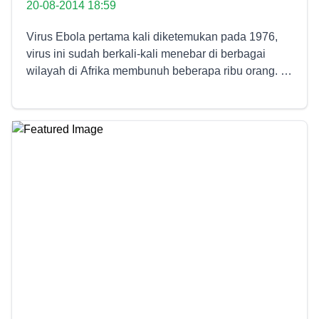
20-08-2014 18:59
Virus Ebola pertama kali diketemukan pada 1976,
virus ini sudah berkali-kali menebar di berbagai
wilayah di Afrika membunuh beberapa ribu orang. Di
samping itu, penyebaran yang cepat menyebabkan
penyakit ini jadi satu diantara wabah yang paling
menakutkan didunia. Ada lima spesies virus Ebola :
Zaire, Sudan, Tai Forest, Bundibugyo, serta Reston.
Spesies Zaire menyebabkan satu diantara wabah
yang paling mematikan serta tingkat kefatalannya
dapat hingga 90%. Bagaimana penyebaran virus
Ebola? Manusia bisa tertular virusnya dari binatang
melalui kontak langsung yang dilaksanakan dengan
darah binatang yang terinfeksi, kotoran, atau
mungkin cairan lain yang keluar dari tubuh. Kecuali
itu, WHO pula mencatat bahwasanya pengobatan
tradisional serta paktik penguburan di lokasi
pedesaan jadi aspek dari penyebaran penyakit ini.