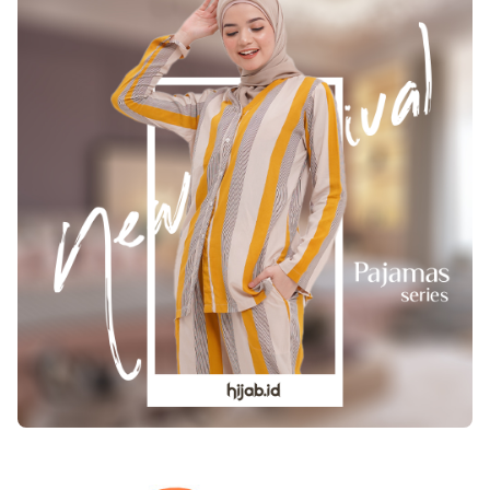
hidung untuk melegakan hidung serta
saat SMA/SMK berpengaruh dalam lolos
tenggorokan. Kecuali itu, kamper pula dipakai
tidaknya Anda ke pendidikan sarjana S1 Farmasi.
untuk menyembuhkan asma serta bronkitis. 3.
Sebab, ada beberapa kampus yang
Meredakan Permasalahan Kulit Kecuali kurangi
mengharuskan pendaftar S1 Farmasi berasal dari
gatal serta iritasi kulit, kamper menolong
jurusan IPA atau SMK Farmasi. Selain itu,
menyembuhkan berbagai keadaan kulit umum
banyak juga yang menyarankan agar Anda
seperti jerawat, kutil serta ruam. Kamper pula
mengambil SMK Farmasi karena akan lebih
berikan pertolongan sesaat pada eksim. Namun
mudah saat berkuliah nantinya. Ini karena SMK
dalam periode panjang, kamper malah bikin kulit
Farmasi akan mempelajari dasar-dasar yang
kering hingga jadi memperburuk eksim. Kecuali
dibutuhkan dalam S1 Farmasi. 2. Lulus
itu, kamper tak bisa dipakai pada luka terbuka.
Pendidikan Sarjana (S1) Farmasi Tahap kedua,
Pada konsentrasi tinggi, kamper amat beracun
Anda perlu menjadi lulusan jurusan Farmasi di
serta dapat membahayakan kesehatan. 4.
pendidikan S1. Selama pendidikan, Anda akan
Menyembuhkan Infeksi Jamur Kuku Kamper
banyak belajar teori dan praktik terkait obat-
menolong menyembuhkan jamur kuku serta
obatan. Di samping itu, Anda juga dapat
infeksi jamur pada kulit. Anda bisa
mengikuti program magang selama 2-3 bulan
mencampurkan beberapa kecil kamper serta air
Pastikan Anda lulus pendidikan S1 Farmasi
serta memoleskan kombinasi pada daerah yang
dengan menyelesaikan seluruh mata kuliah dan
terserang. Jalan lain, Anda dapat
tugas akhir skripsi agar dapat mendapatkan