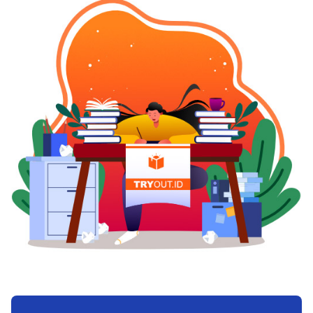
mencampurkannya dengan lemon, minyak kayu
ijazah S1. 3. Melakukan Sumpah Profesi
putih, serta menthol untuk menyembuhkan
Apoteker Sama seperti perawat dan dokter,
jamur kuku. 5. Pemakaian untuk Therapy
untuk mewujudkan profesi ini, Anda perlu
Lainnya Kamper di kenal merangsang system
mengambil sumpah profesi. Sumpah ini akan
pencernaan serta tingkatkan pencernaan, dan
diambil di waktu yang sama dengan para lulusan
merangsang peredaran darah serta system saraf.
jurusan farmasi lainnya. 4. Menyelesaikan
Pemakaian internal kamper dikira tak aman.
Pendidikan Profesi Apoteker Agar dapat menjadi
Akan tetapi, beberapa orang memakainya
apoteker profesional, Anda bisa mengambil
dengan cara internal untuk menyembuhkan
pendidikan lagi selama 2 tahun. Mirip seperti
keadaan seperti gas usus, batuk, neuralgia,
pendidikan sebelumnya, Anda akan
kegelisahan, dan histeria. Pemakaian internal
mendapatkan teori dan praktik yang lebih
kamper bisa mengakibatkan dampak samping
mendalam terkait ilmu farmasi dan perlu
serius, termasuk juga kematian. Baca juga : Tips
menyelesaikan tesis untuk dapat dinyatakan
Membakar Kalori Secara Sederhana 6.
menjadi apoteker profesional. 5. Menerima Surat
Pemakaian Utama Lainnya Kamper mempunyai
Tanda Registrasi (STR) Di tahap berikutnya,
manfaat lain, kecuali semacam obat tradisional.
Anda perlu mengurus Surat Tanda Registrasi
Baunya yang kuat bisa mengusir serangga serta
setelah menjadi lulusan S1 maupun selesai
ngengat. Di negara seperti Cina serta Jepang,
menjalankan pendidikan profesi. Surat ini
kamper dipakai untuk menyingkirkan cat