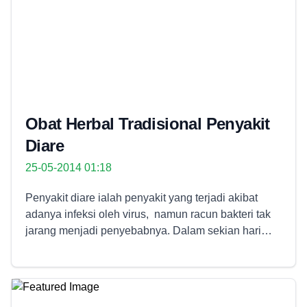
kita saksikan makanan apa sajakah yang bisa
tingkatkan system kekebalan kita. Beberapa
makanan di bawah ini ialah bahan alami yang bisa
tingkatkan imunitas kita hingga bikin tubuh terus
sehat selama saat. Bawang Putih Bawang putih
memiliki kelebihan yakni untuk melindungi
kesehatan kita dengan jalan meregulasi hormon,
Obat Herbal Tradisional Penyakit
meregulasi aliran darah, tingkatkan gairah bercinta
serta banyak yang lain. Bila dicermati lebih jauh,
Diare
bawang putih ini mempunyai manfaat dalam
25-05-2014 01:18
tingkatkan kekebalan yang mengesankan. Bawang
putih memiliki kandungan allcin, suatu komponen
Penyakit diare ialah penyakit yang terjadi akibat
kuat yang bisa menghancurkan bakteri serta infeksi.
adanya infeksi oleh virus, namun racun bakteri tak
Baca juga : Cara Menangkis Serangan Asma
jarang menjadi penyebabnya. Dalam sekian hari
Daging Saat ini kita mengulas satu diantara
serta paling lama 1 minggu biasanya pasien yang
makanan utama yang lain yang bisa tingkatkan
sehat umumnya pulih dari infeksi virus. Tetapi untuk
kekebalan kita. Daging kaya bakal zink, elemen
individu yang sakit atau kurang gizi, diare bisa
yang amat utama dengan kekuatan untuk
mengakibatkan dehidrasi yang kronis serta bisa
menghasilkan serta perbanyak sel darah putih. Serta