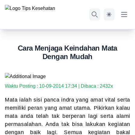
Open
Search
Cara Menjaga Keindahan Mata
Dengan Mudah
Waktu Posting : 10-09-2014 17:34 | Dibaca : 2432x
Mata ialah sisi panca indra yang amat vital serta
memiliki peran yang amat utama. Pikirkan kalau
mata anda telah tak berperan lagi serta alami
permasalahan. Anda tak bisa lakukan kegiatan
dengan baik lagi. Semua kegiatan bakal