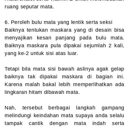
ruang seputar mata.
6. Peroleh bulu mata yang lentik serta seksi
Baiknya tentukan maskara yang di desain bisa
menyajikan kesan panjang pada bulu mata.
Baiknya maskara pula dipakai sejumlah 2 kali,
yang ke-2 untuk sisi atas luar.
Tetapi bila mata sisi bawah aslinya agak gelap
baiknya tak dipakai maskara di bagian ini.
Karena malah bakal lebih memperlihatkan ada
lingkaran hitam dibawah mata.
Nah, tersebut berbagai langkah gampang
melindungi keindahan mata supaya anda selalu
tampak cantik dengan mata indah serta