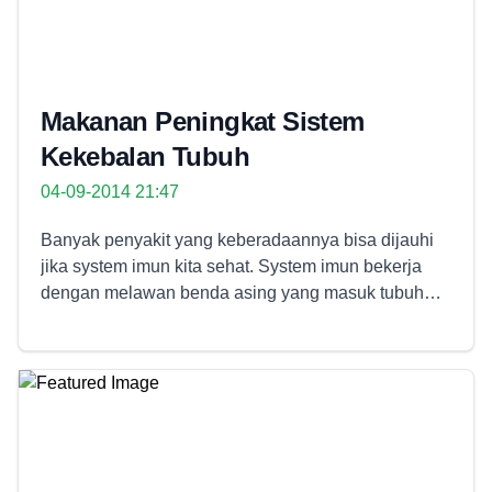
Makanan Peningkat Sistem
Kekebalan Tubuh
04-09-2014 21:47
Banyak penyakit yang keberadaannya bisa dijauhi
jika system imun kita sehat. System imun bekerja
dengan melawan benda asing yang masuk tubuh
kita untuk menyebabkan rusaknya. Pembersihan
radikal bebas serta regulasi hormon nyaris prima
untuk dikerjakan jika system imun tubuh kita kuat.
Konsumsi berbagai makanan yang bisa tingkatkan
system kekebalan adalah jalan yang mengagumkan
untuk terus sehat serta jauh dari dampak penyakit.
Makanan Peningkat System Kekebalan Tubuh Mari