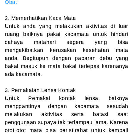
Obat
2. Memerhatikan Kaca Mata
Untuk anda yang melakukan aktivitas di luar
ruang baiknya pakai kacamata untuk hindari
cahaya matahari segera yang bisa
mengakibatkan kerusakan kesehatan mata
anda. Begitupun dengan paparan debu yang
bakal masuk ke mata bakal terlepas karenanya
ada kacamata.
3. Pemakaian Lensa Kontak
Untuk Pemakai kontak lensa, baiknya
menggantinya dengan kacamata sesudah
melakukan aktivitas serta batasi saat
penggunaan supaya tak terlampau lama. Karena
otot-otot mata bisa beristirahat untuk kembali