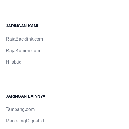
selanjutnya yaitu kekeringan pada mulut, mata kulit
serta juga tenggorokan yang dikarenakan lantaran
ada radang. Tanda-tanda yang ke empat yaitu
JARINGAN KAMI
munculnya rasa pegal-pegal di bagian persendian
Anda. Bila rasa nyeri timbul berbarengan pada kaki,
RajaBacklink.com
siku, lengan serta kian lebih satu minggu maka
selekasnya lah ke dokter. Bila Anda alami kekakuan
RajaKomen.com
persendian tiap-tiap pagi hari sesudah Anda
terbangun serta lama sekali baru kembali sehat
Hijab.id
maka itu yaitu tanda-tanda rematik. Bila rematik
sudah kronis maka bakal timbul tonjolan serta juga
mati sendi. Dari gejala-gejala rematik di atas Anda
dapat meyakinkan bila rematik bukan hanya
penyakit yang mengasyikkan. Selekasnya ke dokter
JARINGAN LAINNYA
serta berobat. Bila Anda mau lakukan penyembuhan
dengan ramuan herbal maka daun buah sirsak
Tampang.com
populer ampuh dalam menangani rematik.
MarketingDigital.id
Bagaimana caranya mengolahnya? Daun buah