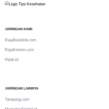
lemari es.
kesemutan Nyaris sama juga dengan pegal,
kesemutan adalah implikasi dari aliran darah yang
tak lancar di area tertentu pada badan. Kesemutan
ini ada hubungannya dengan saraf yang tak
JARINGAN KAMI
memperoleh aliran darah. 3. Belakang kepala sering
pusing Pusing di belakang kepala timbul sebab ada
RajaBacklink.com
penyumbatan pembuluh darah di seputar kepala.
Penyumbatan ini muncul karena kolesterol yang
RajaKomen.com
mulai membuat plak di pembuluh darah. Pembuluh
darah pun akhirnya akan pecah dan mengakibatkan
Hijab.id
stroke jika hal ini terus dibiarkan. 4. Dada bagian kiri
seperti tertusuk Dada bagian kiri memiliki hubungan
dengan jantung yang bertindak seperti pemompa
darah. Penyumbatan pembuluh darah di seputar
jantung dapat mengakibatkan rasa nyeri seperti
JARINGAN LAINNYA
tertusuk. Rasa nyeri ini juga bisa menjalar sampai ke
sisi leher. Nyeri dada dapat pula menjadi pertanda
Tampang.com
terjadinya serangan jantung. Keadaan ini dapat