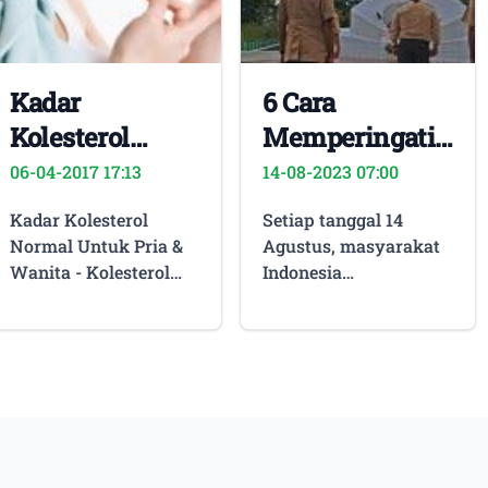
Kadar
6 Cara
Kolesterol
Memperingati
Normal Untuk
Hari Pramuka
06-04-2017 17:13
14-08-2023 07:00
Pria & Wanita
14 Agustus
Kadar Kolesterol
Setiap tanggal 14
2023 Bagi
Normal Untuk Pria &
Agustus, masyarakat
Pelajar
Wanita - Kolesterol
Indonesia
adalah senyawa lemak
memperingati Hari
berlilin yang ada di
Pramuka. Di tahun
dalam tubuh, yang
2023 ini, peringatan
diproduksi di hati
Hari Pramuka telah
sebagian dan sebagian
memasuki usia ke 62.
lainnya diperoleh dari
Untuk memperingati
makanan yang
hari bersejarah ini,
dikonsumsi. Kolesterol
biasanya sekolah