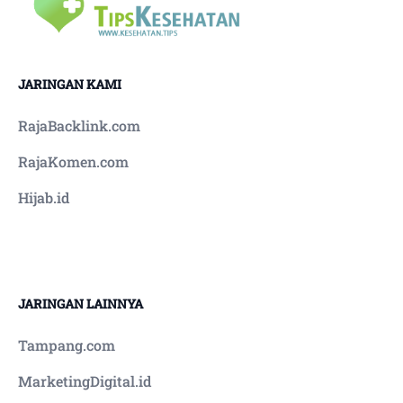
barangkali bakal mengalami dampak panas
yang lebih tajam serta mesti secepatya
mengambil aksi pencegahan. Anda dapat
meminta pertolongan dokter bila terasa perlu
JARINGAN KAMI
penyesuaian. • Gunakanlah topi bertepi lebar. •
Jauhi alkohol serta minuman berkafein, lantaran
RajaBacklink.com
minuman ini bisa menarik air keluar dari badan.
• Berhati-hatilah saat jalan-jalan atau melakukan
RajaKomen.com
olahraga di waktu cuaca sedang panas. Tetap
Hijab.id
melakukan olahraga di lokasi yang teduh apabila
sangat mungkin. • Jauhi cahaya matahari pada
siang hari sampai jam 3 sore, sebab panas
matahari benar-benar intens saat jam-jam itu.
JARINGAN LAINNYA
Tampang.com
MarketingDigital.id