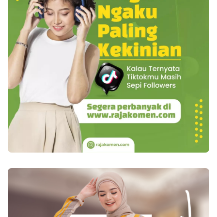
untuk kesehatan serta pas dipakai semacam
dressing pada salad. Baca juga : Hanya
Mengkonsumsi Jus Setiap Hari, Bolehkah?
Kolesterol Yang ketiga ialah kolesterol,
kolesterol cuma ada pada buatan yang datang
dari hewani. Kolesterol jadi amat tak baik bila
dimasak terlalu berlebih, digoreng, atau dibakar.
Sebenarnya badan kita bisa bikin sendiri
kolesterol yang dibutuhkannya dari lemak yang
kita makan. Jadi, untuk kesehatan, berikanlah
keluarga Anda serta Anda sendiri biji-bijian serta
kacang-kacangan yang cukup semacam sumber
lemak yang sehat. Biji-bijian paling baik ialah
flaxseed, hemp seed, pumpkin, biji bunga
matahari serta wijen. Baiknya biji-bijian ini
digiling dahulu serta dimakan mentah. Bisa
digabungkan pada serela makanan pagi, sup
atau salad. Ketika makan sayuran mentah/salad,
pakai minyak biji-bijian atau minyak zaitun yang