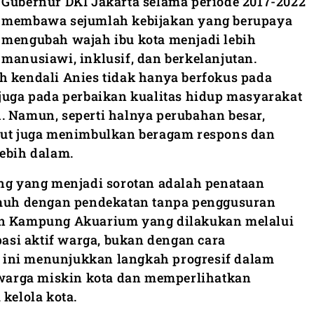
Gubernur DKI Jakarta selama periode 2017-2022
membawa sejumlah kebijakan yang berupaya
mengubah wajah ibu kota menjadi lebih
manusiawi, inklusif, dan berkelanjutan.
h kendali Anies tidak hanya berfokus pada
 juga pada perbaikan kualitas hidup masyarakat
. Namun, seperti halnya perubahan besar,
ebut juga menimbulkan beragam respons dan
lebih dalam.
ing yang menjadi sorotan adalah penataan
h dengan pendekatan tanpa penggusuran
an Kampung Akuarium yang dilakukan melalui
ipasi aktif warga, bukan dengan cara
ini menunjukkan langkah progresif dalam
arga miskin kota dan memperlihatkan
 kelola kota.