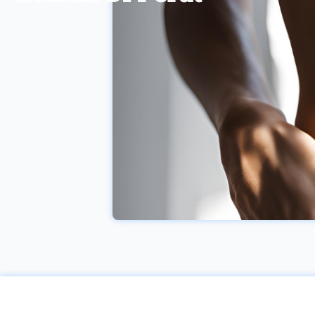
dan meningkatkan
risiko stroke, di
antaranya : 1.
Tingginya Tekanan
Darah Penyebab paling
umum terjadinya
stroke adalah
tingginya tekanan
darah, atau dalam
dunia medis disebut
hipertensi. Sebaiknya
kamu waspada akan
ancaman stroke jika
memiliki tekanan
darah lebih dari
140/90. 2. Kebiasaan
Merokok Memiliki
kebiasaan merokok
dapat meningkatkan