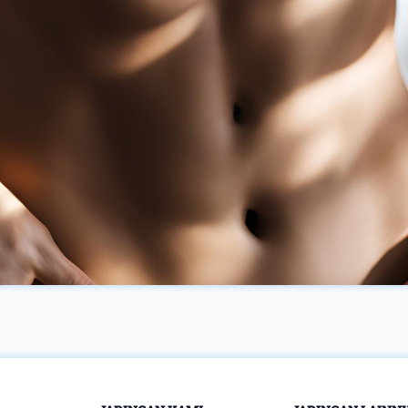
Tubuh Testosteron
menerus
adalah hormon
menginginkan
stereoid dari grup
camilan sebagai
androgen yang
pengisi waktu luang
memegang fungsi
saat tidak melakukan
utama untuk
aktivitas apapun.
kesehatan, baik pada
Namun jangan
pria atau wanita.
khawatir, ada
Dengan cara rata-rata,
beberapa cara agar
pria dewasa
tidak tergoda untuk
membuahkan seputar
ngemil di malam hari.
20 kali semakin
Berikut tipsnya : 1.
banyak dibanding
Konsumsi lebih
wanita. Kandungan
banyak protein Rasa
testosteron ada di titik
ingin ngemil di malam
paling tinggi pada
hari merupakan
umur muda, serta
respon tubuh untuk
bakal alami
megatakan jika tidak
penurunan waktu
cukup makan.