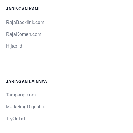
kesehatan, sekaligus bentuk kepedulian linkungan.
Kulit kering serta kasar Seperti sudah disinggung
Intinya bukan mentah atau tidaknya makanan, tapi
JARINGAN KAMI
pada mulanya, kemungkinan pemicunya adalah
komposisi makanan utama dan camilan yang
kekurangan cairan/dehidrasi, kekurangan vitamin A
dikonsumsi seseorang, serta kebersihan makanan
RajaBacklink.com
serta kekurangan lemak esensial. Anjuran :
itu sendiri.
Makanlah makanan yang kaya bakal
RajaKomen.com
betakarotene/vitamin A, antioksidan (vitamin A, C, E,
Hijab.id
zinc, selenium), lemak esensial.
JARINGAN LAINNYA
Tampang.com
MarketingDigital.id
TryOut.id