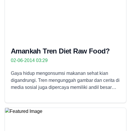
Amankah Tren Diet Raw Food?
02-06-2014 03:29
Gaya hidup mengonsumsi makanan sehat kian
digandrungi. Tren mengunggah gambar dan cerita di
media sosial juga dipercaya memiliki andil besar
dalam menyebarluaskan gerakan ini. Mengunggah
foto makanan sehat yang dihias atau dibnetuk
khusus agar eye catchy menjelma sebagai
keasyikan tersendiri. Salah satu metode yang
semakin diakrabi, yaitu mengonsumsi makanan
mentah (raw food). Diet raw food adalah