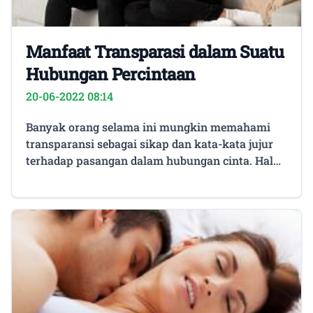
Manfaat Transparasi dalam Suatu
Hubungan Percintaan
20-06-2022 08:14
Banyak orang selama ini mungkin memahami
transparansi sebagai sikap dan kata-kata jujur
terhadap pasangan dalam hubungan cinta. Hal
itu memang menjadi dasar dari hubungan
cinta yang sukses. Tapi pernahkah kamu
bertanya mengapa kita membutuhkan
transparansi tersebut? Apa saja sebenarnya
manfaatnya? Ternyata ini sekian manfaat
memiliki transparansi dalam hubungan cinta. 1.
Menciptakan hubungan cinta yang sehat
Transparansi dalam suatu hubungan cinta
adalah ketika kamu dan pasangan merasa bebas