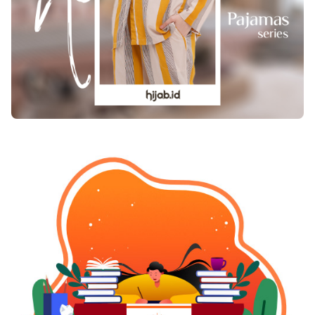
cepat. Penggunaan obat kolesterol jika tidak
diimbangi dengan pola hidup sehat, akan sia-sia
karena penyakit kolesterol masih tetap
menyerang tubuh kita. Gaya hidup dan pola
hidup yang kurang sehat terutama bagi para
pekerja yang tidak mempunyai waktu untuk
berolah raga dan kurang memperhatikan nilai
gizi makanan, hendaknya dikurangi dengan
banyak konsumsi makanan dan minuman yang
dapat membantu menurunkan kadar kolesterol
dalam darah. Mulai sekarang mulailah hidup
sehat dengan menjaga kolesterol anda.