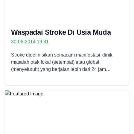
Waspadai Stroke Di Usia Muda
30-06-2014 19:31
Stroke didefinisikan semacam manifestasi klinik
masalah otak fokal (setempat) atau global
(menyeluruh) yang berjalan lebih dari 24 jam
disebabkan masalah pembuluh darah. Dengan kata
lain, peristiwa stroke melibatkan komponen
pembuluh darah (meliputi yang termuat di dalamnya)
di otak, masalah saraf pusat (otak atau sumsum
tulang), serta berjalan cukup lama. Rencana utama
yang butuh dimengerti juga disini ialah kekurangan
oksigen dari beberapa sel otak untuk bekerja. Oleh
karenanya, sumbatan pembuluh darah serta
kurangnya aliran sel darah merah didalam otak oleh