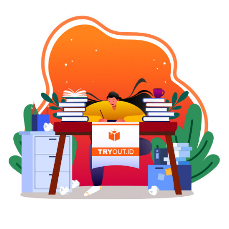
untuk mengecek potensi visa kamu disetujui
membesar bakal berpengaruh pada masing-
atau ditolak, sebelum dokumen benar-benar
masing manfaat vital, umpamanya
diajukan.5. Proses Cepat, Aman, dan
mendapatkan masalah dalam menyaring
TransparanSemua dokumen ditangani secara
beberapa sel darah merah, menurunkann jumlah
profesional dan dijaga kerahasiaannya. Kamu
beberapa sel sehat dalam aliran darah juga
juga akan mendapatkan update rutin selama
sampai mengakibatkan kerusakan organ lain.
proses berlangsung.6. Telah Dipercaya oleh
Komplikasi lain yang punya potensi berlangsung
25.000+ TravelerDengan approval rate 99%,
bila limpa alami pembengkakan seperti : 1.
GoVisa menjadi salah satu penyedia layanan visa
Infeksi, hal semacam ini lantaran limpa yang
paling terpercaya di Indonesia.Mengapa GoVisa
membengkak bakal menurunkan jumlah sel
Adalah Pilihan Terbaik?GoVisa bukan hanya
darah merah yang sehat, trombosit serta sel
membantu untuk visa Amerika Serikat, tapi juga
darah putih dalam aliran darah, hingga gampang
untuk visa ke negara lain seperti:JepangKorea
terkena infeksi. 2. Menderita anemia serta
SelatanUK (Inggris)KanadaAustraliaChinaEropa
menambah terjadinya perdarahan. 3. Limpa
(Visa Schengen)Dengan layanan end-to-end,
pecah, limpa yang sehat condong gampang
kamu tidak hanya mendapatkan panduan teknis,
rusak terlebih dalam kecelakaan mobil. Namun
tetapi juga dukungan strategis yang personal
apabila limpa menderita pembengkakan maka
sesuatu yang sangat penting untuk visa-visa
kemungkinannya jauh semakin besar, bila limpa
yang selektif seperti AS dan UK.Cara mengurus