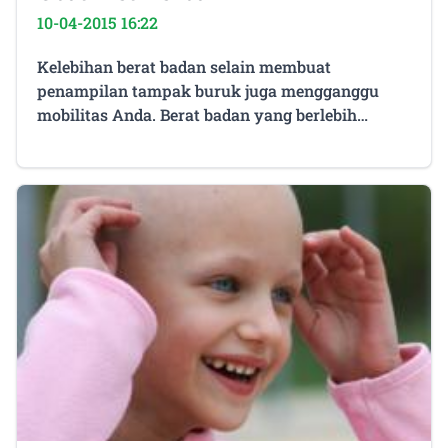
10-04-2015 16:22
Kelebihan berat badan selain membuat
penampilan tampak buruk juga mengganggu
mobilitas Anda. Berat badan yang berlebih
seringkali membuat Anda tidak leluasa bergerak
dan kelelahan. Selain itu kelebihan berat badan
juga memberikan resiko lebih besar bagi Anda
untuk mendapatkan penyakit kronis semacam
diabetes, jantung dan kolesterol. Karena itu
banyak orang berjuang keras untuk
mendapatkan berat tubuh yang ideal. Tidak
hanya dengan diet namun juga dengan
mengkonsumsiÂ obat diet herbal. Baca juga :Â 5
Cara Mengatasi Kolesterol Tinggi Â Cara
Menurunkan Berat Badan Tanpa Obat Kelebihan
berat badan atau obesitas biasanya disebabkan
oleh pola makan yang salah. Karena itu untuk