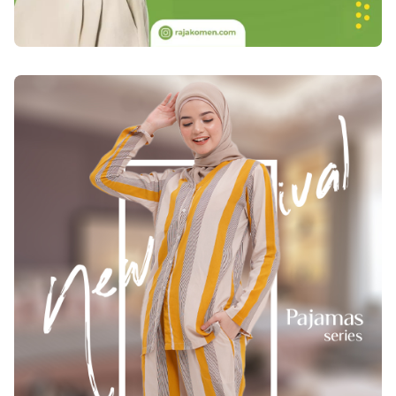
tubuh serta mengobati beragam tipe penyakit
yang dikarenakan oleh mikroorganisme beresiko
(jamur, bakteri, virus, protozoa, parasit) seperti
penyakit paru paru basah, tbc, amandel,
peradangan, wasir, melakukan perbaikan
rusaknya organ dalam tubuh, dan dapat
turunkan kandungan asam urat berlebihan,
kolesterol tinggi, serta desakan darah tinggi.
Kandungan bunga rosella hitam yang ada pada
obat legionnaires bermanfaat untuk menetralisir
keasaman hingga baik untuk kesehatan lambung
serta madu murni semacam bahan pengawet
alaminya Kandungan vitamin dalam obat paru-
paru basah Ultra Mangosteen salah satunya B1,
B2 serta C, dan Kalsium, sodium, serta zat besi.
Manggis mempunyai kandungan gartanin,
epictechin, flavonoid, garsinon, spingomyolinase,
mangostin, dan tentu saja xanthone. Selain itu,
kulit manggis pun mampu membunuh penyakit