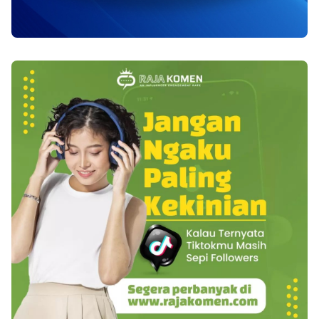
Mangosteen ialah minuman tradisional alami
dengan komposisi herbal yang datang dari alam
yang di proses dengan tekhnologi yang paling
depan serta terjaga keaslian ekstrak manggis
serta daun sirsak tiada menyingkirkan
sedikitpun kandungan alami yang ada pada
manggis serta daun sirsak. Daun sirsak pada
obat paru-paru basah mempunyai kandungan
zat antikanker yang sudah dapat dibuktikan 10
ribu kali lebih efisien dalam melawan kanker
dibanding kemoterapi dan dapat menyingkirkan
tonjolan, tumor, mioma, kista serta mengobati
luka terhitung luka diabetes serta luka pada
organ dalam tubuh. Baca juga : 5 Langkah Cepat
Dalam Merubah Tubuh Anda Menjadi Sexy
Kulit manggis pada obat paru-paru basah
mempunyai kandungan zat xanthone yang
disebut super antioksidan tinggi untuk
mengobati beragam infeksi pada organ dalam