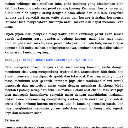
makan sehingga menimbulkan luka pada lambung yang diakibatkan oleh
aktifitas lambung pada saat perut sedang kosong. Kebiasaan buruk ini sering
dilakukan oleh banyak orang dengan alasan sibuk dan lain-lain. Penyebab
lainnya dari penyakit maag, yaitu stress dan kurang istirahat, kurangnya
istirahat bisa menyebabkan turunnya nafsu makan dan dapat menimbulkan
maag.
Gejala-gejala dari penyakit maag yaitu: perut kembung, perut akan terasa
penuh walaupun perut penderita sedang kosong. mual dan rasa ingin
muntah pada saat makan, rasa perih pada perut dan ulu hati, merasa lapar
namun tidak nafsu makan, sering bersendawa, sendawa tersebut disebabkan
karna asam lambung yg tinggi.
Baca juga :
Menghindari Sakit Jantung di Waktu Tua
Cara mengatasi maag dengan cepat saat sedang kambuh, yaitu dengan
meminum obat yang mengandung Hydrotalcite, Magnesium hidroksia, dan
Simethicone yg biasa dijual di apotik dan toko obat. Dan bagi anda yg tidak
biasa meminum obat generik, terdapat juga obat tradisional/alami untuk
mencegah dan mengobati maag yaitu dengan memakan Singkong Madu
mentah 1 potong setiap hari sebelum makan. Selain obat-obat di atas, kita juga
bisa mencegah kambuhnya penyakit maag dengan menghindari makanan
pedas, asam, makanan yg mengandung santan, serta makanan yg susah di
cerna oleh lambung karena membuat luka di lambung semakin parah. Dan
juga menghindari minuman yg menyebabkan asam lambung naik, seperti
kopi dan minuman soda.
Sariawan
Jangan pernah sepelekan sariawan. Apalagi, jika sariawan itu selalu muncul