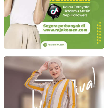
Puting Payudara Payudara yang sehat pada
wanita yang berkulit putih dan belum
melahirkan maka puting payudara berwarna
merah muda dan wanita yang memiliki kulit
yang agak gelap, puting payudaranya berwarna
kecoklatan. Perawatan sehari-hari yang dapat
dilakukan agar mendapatkan payudara yang
sehat yaitu dengan cara-cara berikut ini :
Mengkonsumsi makanan yang sehat, dapat
ditambahkan dengan makanan seperti brokoli,
minyak zaitun, kopi dan kacang-kacangan.
Menggunakan bra yang tepat, gunakan bra yang
tidak terlalu ketat dan juga tidak terlalu longgar.
Tujuannya agar stabilitas dari bentuk payudara
terjaga. Pemijatan rutin pada payudara , dapat
membantu untuk mengencangkan payudara.
Lakukan pemijatan kurang lebih 15 menit.
Bersihkan terlebih dahulu payudara dengan