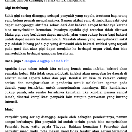
kantuk dan berkurangnya reflex untuk menghindar.
Gigi Berlubang
Sakit gigi sering dianggap sebagai penyakit yang sepele, terutama bagi orang
yang belum pernah mengalaminya. Namun akibat yang ditimbulkan sakit gigi
dapat mengganggu aktifitas sehari-hari dan bahkan sangat berbahaya karena
bisa menyebabkan kematian. Pasalnya apabila gigi tersebut tidak dirawat
Maka gigi yang berlubang dapat menjadi jalan yang cukup besar bagi bakteri
untuk dapat masuk ke dalam tubuh. Masalah utama yang menyebabkan sakit
gigi adalah lubang pada gigi yang dimasuki oleh bakteri. Infeksi yang terjadi
pada gusi dan akar gigi dapat menjalar ke berbagai organ vital, dan bisa
menyebabkan berbagai gangguan kesehatan.
Baca juga :
Jangan Anggap Remeh Flu
Apabila daya tahan tubuh kita sedang lemah, maka infeksi bakteri akan
semakin hebat. Bila tidak segera diobati, infeksi akan menyebar ke daerah di
sekitar mulut seperti leher dan pipi. Kondisi ini bisa di katakan cukup
serius, dan mengharuskan si penderita untuk melakukan operasi pada
daerah yang terinfeksi untuk mengeluarkan nanahnya. Bila kondisinya
cukup parah, ada resiko terjadinya kematian jika kondisi pasien sangat
lemah, disertai komplikasi penyakit lain ataupun perawatan yang kurang
intensif.
Maag
Penyakit yang sering dianggap sepele oleh sebagian penderitanya, namun
sangat berbahaya. jika penyakit ini sudah terlalu parah, bisa menyebabkan
Penyakit baru, yaitu gejala Thypus. Bahkan kematian ! Penyebab dari
penyakit maag yaitu, pola makan yang tidak teratur atau sering terlambat