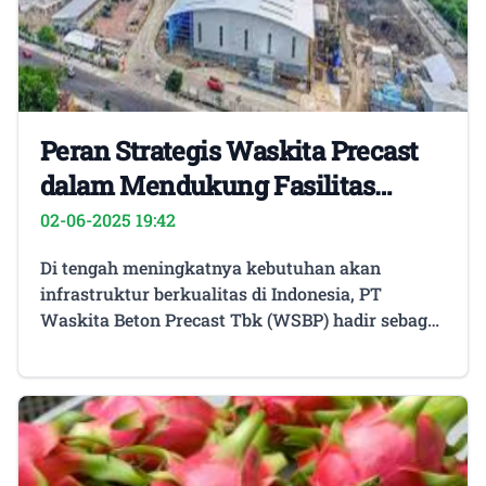
Peran Strategis Waskita Precast
dalam Mendukung Fasilitas
Medis Modern
02-06-2025 19:42
Di tengah meningkatnya kebutuhan akan
infrastruktur berkualitas di Indonesia, PT
Waskita Beton Precast Tbk (WSBP) hadir sebagai
perusahaan jasa konstruksi berbasis beton
pracetak (precast) dan readymix yang mampu
memberikan solusi efisien, cepat, dan berkualitas
tinggi.Layanan Jasa Konstruksi
MenyeluruhWSBP tidak hanya memproduksi
beton pracetak, tetapi juga memberikan layanan