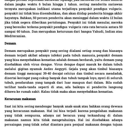
dalam jangka waktu 6 bulan hingga 1 tahun. sering menderita sariawan
ternyata merupakan indikasi utama terjadinya penyakit pemfigus vulgaris.
penyakit ini tidak bisa disembuhkan, dan akan diidap penderita hingga akhir
hayatnya. Bahkan, 50 persen penderita akan meninggal dalam waktu 12 bulan
jika tidak segera diberikan pertolongan. Penyakit ini tidak menular, mereka
yang beresiko terkena penyakit pemfigus vulgaris rata-rata berusia antara 50
sampai 60 tahun. Dan merupakan keturunan dari bangsa Yahudi, Indian atau
Mediteranian.
Demam
Demam merupakan penyakit yang sering dialami setiap orang dan biasanya
demam terjadi akibat adanya infeksi pada tubuh manusia, penyakit demam
yang bisa menyebabkan kematian adalah demam berdarah, yaitu demam yang
disebabkan oleh virus dengue. Virus dengue dapat masuk ke dalam tubuh
melalui gigitan nyamuk Aedes Aegypti. Gejala yang akan timbul biasanya
demam tinggi mencapai 39-40 derajat celcius dan timbul secara mendadak,
disertai keringat yang cukup banyak dan tubuh tampak loyo, nyeri di seluruh
tubuh, pendarahan yang tampak dari luar maupun dari dalam. Bila sudah
terlihat tanda-tanda seperti di atas, ada baiknya si penderita langsung
dibawa ke rumah sakit. Kalau tidak maka akan menyebabkan kematian.
Keracunan makanan
Saat ini kita sering mendengar banyak anak-anak atau bahkan orang dewasa
yang keracunan makanan. Hal ini bisa terjadi karena pengolahan makanan
yang tidak sempurna, adanya zat beracun yang terkandung di dalam
makanan namun kita tidak mengetahuinya. Hal ini disebabkan adanya
persaingan yang tidak sehat diantara para penjual makanan dengan tujuan