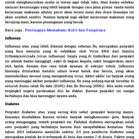
untuk menghancurkan usaha si lawan agar tidak laku. Atau hanya sedekar
mencari keuntungan yang lebih banyak dengan cara jalan pintas. tanda-tanda
keracunan makanan adalan perut akan terasa mual dan diare biasanya ini
akan sembuh sendiri. Namun banyak juga akibat keracunan makanan yang
berujung maut, karena penanganan yang buruk.
Baca juga :
Pentingnya Memahami Kulit dan Fungsinya
Influenza
Influenza atau yang lebih dikenal dengan sebutan flu, merupakan penyakit
yang bisa menular yang di sebabkan oleh Virus RNA dari familia
Orthomyxoviriade (virus influenza). Gejala yang di timbulkan dari penyakit
ini adalah badan menggigil, sakit di bagian kepala, sakit tenggorokan, nyeri
otot, batuk, demam dan rasa tidak nyaman di sekujur tubuh. Influenza
biasanya ditularkan melalui udara lewat batuk dan bersin, yang akan
menimbulkan aerosol yang mengandung virus. Akhir-akhir ini banyak orang
yang meninggal akibat penyakit influenza, flu yang sedang marak tersebar di
seluruh dunia ialah flu babi (H1N1) dan flu Burung (H5N1). Bila anda sudah
terjangkit segera periksakan diri ke dokter. Karena penyakit ini sangat
berbahaya dan bisa merenggut nyawa anda.
Diabetes
Penyakit diabetes atau yang sering kita sebut penyakit kencing manis.
biasanya disebabkan karena terlalu banyak mengkonsumsi gula. Banyak
orang menganggap remeh penyakit ini. Padahal diabetes merupakan salah
satu penyakit yang berbahaya karena bisa menyebabkan kematian. Pada
tahun 2013 indonesia memiliki sekitar 8.5 juta penderita diabetes yang
merupakan jumlah ke-4 terbanyak di Asia dan nomor 7 di dunia. Faktor yang