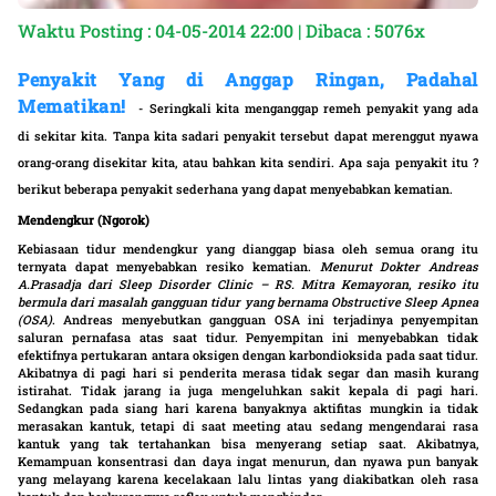
Waktu Posting : 04-05-2014 22:00 | Dibaca : 5076x
Penyakit Yang di Anggap Ringan, Padahal
Mematikan!
-
Seringkali kita menganggap remeh penyakit yang ada
di sekitar kita. Tanpa kita sadari penyakit tersebut dapat merenggut nyawa
orang-orang disekitar kita, atau bahkan kita sendiri. Apa saja penyakit itu ?
berikut beberapa penyakit sederhana yang dapat menyebabkan kematian.
Mendengkur (Ngorok)
Kebiasaan tidur mendengkur yang dianggap biasa oleh semua orang itu
ternyata dapat menyebabkan resiko kematian.
Menurut Dokter Andreas
A.Prasadja dari Sleep Disorder Clinic – RS. Mitra Kemayoran
,
resiko itu
bermula dari masalah gangguan tidur yang bernama Obstructive Sleep Apnea
(OSA)
. Andreas menyebutkan gangguan OSA ini terjadinya penyempitan
saluran pernafasa atas saat tidur. Penyempitan ini menyebabkan tidak
efektifnya pertukaran antara oksigen dengan karbondioksida pada saat tidur.
Akibatnya di pagi hari si penderita merasa tidak segar dan masih kurang
istirahat. Tidak jarang ia juga mengeluhkan sakit kepala di pagi hari.
Sedangkan pada siang hari karena banyaknya aktifitas mungkin ia tidak
merasakan kantuk, tetapi di saat meeting atau sedang mengendarai rasa
kantuk yang tak tertahankan bisa menyerang setiap saat. Akibatnya,
Kemampuan konsentrasi dan daya ingat menurun, dan nyawa pun banyak
yang melayang karena kecelakaan lalu lintas yang diakibatkan oleh rasa