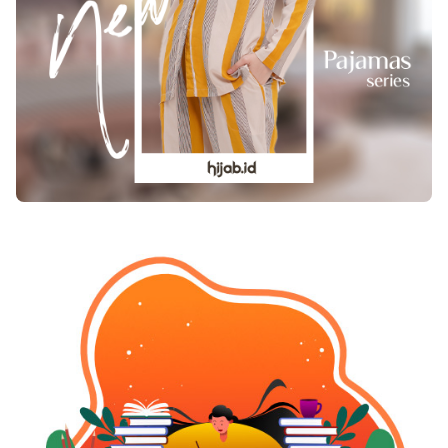
menggunakan handuk basah yang sudah
direndam dengan air hangat kemudian usaplah
payudara secara pelan dan lembut. Rajin
berolahraga, lakukan olahraga berupa gerakan
push-up agar payudara menjadi lebih sehat dan
kencang. Menggunakan pelembab pada bagian
payudara agar kulit payudara tetap lembut dan
sehat. Rutin melakukan pemeriksaan ke dokter
sehingga kesehatan payudara dapat terkontrol.
Apalagi bila anda telah berusia 40 tahun ke atas.