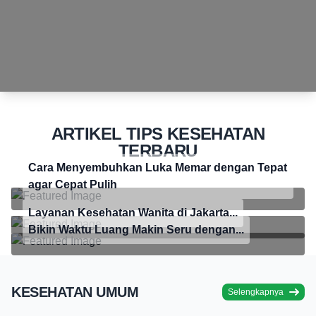
ARTIKEL TIPS KESEHATAN
TERBARU
Cara Menyembuhkan Luka Memar dengan Tepat
agar Cepat Pulih
Layanan Kesehatan Wanita di Jakarta...
Bikin Waktu Luang Makin Seru dengan...
KESEHATAN UMUM
Selengkapnya