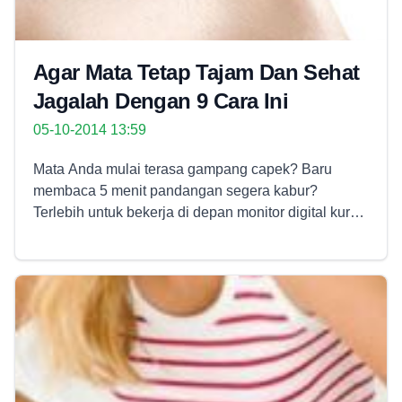
Agar Mata Tetap Tajam Dan Sehat
Jagalah Dengan 9 Cara Ini
05-10-2014 13:59
Mata Anda mulai terasa gampang capek? Baru
membaca 5 menit pandangan segera kabur?
Terlebih untuk bekerja di depan monitor digital kurun
waktu cukup lama? Jadi telah waktunya Anda butuh
lakukan berbagai strategi di bawah ini manfaat
menolong persoalan mata gampang capek Anda.
Lantaran tak bisa disangkal, mata ialah jendela
dunia. Dengan mata, beragam kegiatan kita bisa
dikerjakan dengan lebih gampang. Karenanya,
melindungi kesehatan mata harusnya jadi prioritas
paling utama kita. Di bawah ini panduan yang bisa