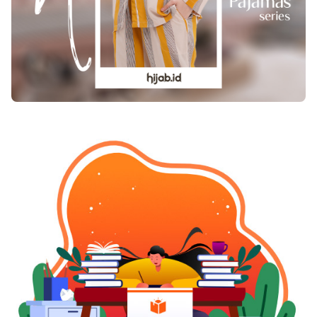
sambil merokok dan minum kopi. Alasannya untuk
memudahkan otak bekerja. Padahal, itu malah akan
berdampak nyata pada kesehatan paru-paru dan
organ lain di dalam tubuh. Baca juga :Â Lensa
Kontak, Amankah?Â Berikut ini beberapa tips agar
Anda bisa tetap sehat walau sering duduk berlama-
lama di depan komputer : Setelah dua jam bekerja di
depan komputer, keluarlah dari kantor! Carilah
pemandangan hijau seperti pepohonan untuk
menyegarkan mata. Lakukan selama 15 menit.
Selama 15 menit itu, gerakkan badan, terutama yang
tidak mengalami pergerakan selama duduk di depan
komputer. Itu akan meregangkan dan merelaksasi
otot. Saat waktu istirahat, berhenti bekerja! Pakai
waktu istirahat untuk makan dan menggerakkan
badan. Selama bekerja, selalu sediakan air putih
dan rajinlah minum. Itu akan mengakibatkan
frekuensi buang air kecil meningkat, tapi jangan