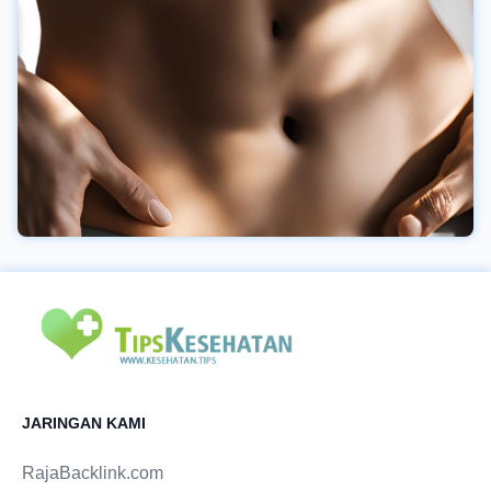
sebaiknya menerapkan kebijakan mengenai durasi
maksimal di depan komputer sehingga bisa diselingi
dengan relaksasi atau kegiatan lain. Kalau dipaksa
terus-menerus dalam jangka panjang dan akhirnya
sakit, sudah pasti pekerjaan pun tidak bisa ditangani
sesuai target. Jadi, mari mencegah daripada
mengobati! Â Â
JARINGAN KAMI
RajaBacklink.com