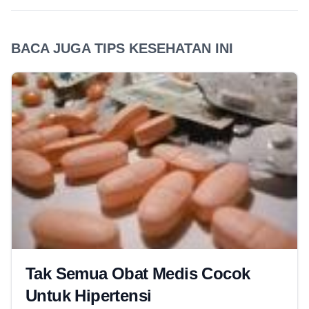
BACA JUGA TIPS KESEHATAN INI
Tak Semua Obat Medis Cocok
Untuk Hipertensi