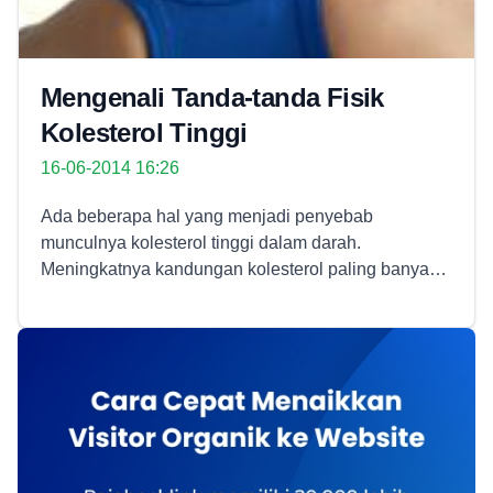
yang sudah mengidap gangguan jantung. Pada
Dengan mengetahui gejala penyakit diabetes tipe 2,
mereka yang ada riwayat nyeri dada (angina
Anda akan dapat mengatasi penyakit ini secara
pectoris) boleh memilih betablockers atau calcium
lebih cepat dan efektif. Baca juga :Dragonnoni
channel blockers atau disebut juga calcium
Mengenali Tanda-tanda Fisik
sebagai obar herbal penurun Kolesterol Secara
antaganisi (nama generik belakangnya berakhiran
umum, gejala penyakit diabetes tipe 2 hampir serupa
Kolesterol Tinggi
"dipine"). Bila punya penyakit asma, jangan memilih
dengan gejala yang muncul akibat penyakit diabetes
betablockers, sedang yang mengidap kencing manis
16-06-2014 16:26
tipe 1. Meski demikian, gejala diabetes melitus tipe
(diabetes mellitus) dan gout (asam urat tinggi) tidak
2 biasanya lebih susah terlihat sehingga penyakit
boleh diberikan diurecticum. Baca juga : Tips Hidup
Ada beberapa hal yang menjadi penyebab
diabetes tipe 2 lebih susah didiagnosa. Salah satu
Sehat Bersama Darah Tinggi (Hipertensi) Kita tahu
munculnya kolesterol tinggi dalam darah.
gejala umum yang ditimbulkan oleh penyakit
semua obat hipertensi berefek samping impotensia
Meningkatnya kandungan kolesterol paling banyak
diabetes tipe 2 adalah meningkatnya intensitas
pada pria. Namun bila mereka harus minum obat
diakibatkan oleh konsumsi makanan yang banyak
buang air kecil. Hal ini disebabkan karena ginjal
juga, pilihan cenderung pada ACE inhibitors atau
memiliki kandungan lemak jenuh, gaya hidup yang
bekerja keras untuk membuang kandungan glukosa
alphablockers (nama generik belakangnya
tak sehat serta seimbang, , pola hidup yang salah
yang terdapat dalam darah. Intensitas buang air kecil
berakhiran "zocin")." Sementara ibu hamil hanya
serta rutinitas jelek sebagai kebiasaan harian.
akan meningkat terutama pada malam hari. Karena
diberikan golongan methyldopa, dan mereka yang
Kolesterol tinggi adalah satu diantara penyebab
intensitas buang air kecil yang meningkat, hal ini
berusia di atas 65 tahun dipilihkan golongan
timbulnya beragam jenis penyakit dalam badan
memicu gejala lain yaitu mudah terasa haus.
betablockers dan diurecticum. Pasien hipertensi
manusia. Sebagai usaha pencegahan penyakit
Penurunan berat badan secara drastis juga sering
akan mengeluh tidak enak atau menjadi lebih tidak
jantung serta penyumbatan pembuluh darah,
dianggap sebagai salah satu gejala umum dari