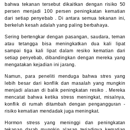
bahwa tekanan tersebut dikaitkan dengan risiko 50
persen menjadi 100 persen peningkatan kematian
dari setiap penyebab . Di antara semua tekanan ini,
berkeluh kesah adalah yang paling berbahaya.
Sering bertengkar dengan pasangan, saudara, teman
atau tetangga bisa meningkatkan dua kali lipat
sampai tiga kali lipat dalam resiko kematian dari
setiap penyebab, dibandingkan dengan mereka yang
mengatakan kejadian ini jarang.
Namun, para peneliti menduga bahwa stres yang
lebih besar dari konflik dan masalah yang mungkin
menjadi alasan di balik peningkatan resiko . Mereka
mencatat bahwa ketika stress meningkat, misalnya,
konflik di rumah ditambah dengan pengangguran -
risiko kematian mendadak juga meningkat.
Hormon stress yang meninggi dan peningkatan
tekanan darah mungkin alasan terjadinya kematian