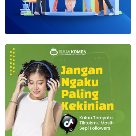
lamanya.penyakit ini bisa diobati dan sembuh,
peradangan, timbul nyeri, serta pembesaran arteri.
hanya saja umumnya menyerang seseorang dalam
Nyeri migrain dapat berjalan sepanjang sekian hari.
waktu yang cukup lama. Cenderung saat terserang
Sakit kepala ini mengakibatkan system saraf
virus orang akan berburu antibiotik sebagai
simpatik merespon, maka nampak rasa mual, diare,
pengobatan dini. Dalam kasus ini, antibiotik tidak
serta muntah. Tanggapan ini dapat tunda
dapat membantu meredakan serangan virus. 3.
pengosongan lambung ke usus kecik, hingga
Glandular fever atau kissing disease Glandular fever
memengaruhi penyerapan makanan, kurangi aliran
adalah istilah umum untuk infeksi virus yang disebut
darah. Alhasil tangan serta kaki jadi dingin, lalu
infeksi mononukleosis, yang disebabkan oleh virus
meningkatlah kepekaan pada sinar serta nada. Baca
Epstein-Barr. Virus ini menyebar melalui air liur dan
juga : Deteksi Dini Keberadaan Kanker Kolon (Usus
infeksi terjadi melalui kontak. 4. Flu dan pilek Pilek
Besar) Diperkirakan pemicu migrain terkait dengan
ditularkan melalui kontak langsung dengan virus.
bau, cahaya, gerakan, dan suara, walau pun masih
Anda bisa terinfeksi flu dari tetesan liur atau dari
sulit ditemukan. Diduga faktor gen pun ikut berperan
kontak langsung dengan sekresi (cairan dan lendir)
di sini. Ketidakseimbangan hormon, terutama
dari hidung dan tenggorokan orang yang terinfeksi.
estrogen, menjadi hal yang sering memicu terjadinya
5. Hepatitis B Ciuman juga dapat menularkan virus
migrain sehingga wajar jika perempuan banyak
ini, meskipun darah memiliki tingkat virus lebih tinggi
yang terkena penyakit ini. Memang, tidak enak
ketimbang air liur. Infeksi dapat terjadi ketika darah
rasanya ketika migrain sedang berkuasa. Pekerjaan
dan air liur yang terinfeksi bersentuhan langsung