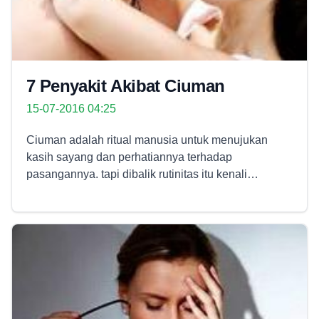
7 Penyakit Akibat Ciuman
15-07-2016 04:25
Ciuman adalah ritual manusia untuk menujukan
kasih sayang dan perhatiannya terhadap
pasangannya. tapi dibalik rutinitas itu kenali
beberapa penyakit menular yang disebarkan
melalui ciuman. Beberapa penelitian telah
membuktikan bahwa ciuman yang sehat dapat
membawa banyak manfaat untuk tubuh. Namun bila
dilakukan dalam kondisi tertentu, ciuman antar
pasangan justru dapat menjadi media penularan
penyakit. Baca juga : Pasta Gigi Bisa
Menghilangkan Komedo Meski banyak menawarkan