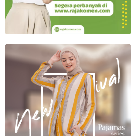
yang harus diselesaikan bakal tertunda gara-gara
dengan aliran darah orang lain atau selaput lendir.
serangan migrain. Tidak ada jalan, kecuali segera
Seseorang lebih mungkin terinfeksi saat berciuman
mengistirahatkan diri guna meredakan nyeri kepala
jika mereka berdua memiliki luka terbuka di atau di
sebelah itu. Melakukan teknik rileksasi, pijatan, atau
sekitar mulut. 6. Kutil Kutil di dalam mulut dapat
bahkan akupuntur dapat membantu mengurangi
menyebar melalui ciuman, terutama jika sebelumnya
nyeri. Akan lebih baik bila Anda memiliki catatan
ada daerah yang mengalami trauma atau luka. 7.
harian tentang migrain agar tahu pemicu dan cara
Penyakit Meningokokus Ini adalah kondisi yang
mengelolanya bila mengalami serangan lagi di
berpotensi mengancam jiwa yang meliputi
kemudian hari.
meningitis, radang selaput (meninges) yang
mengelilingi otak dan sumsum tulang belakang, dan
septikemia. Bakteri ini dapat ditularkan baik melalui
kontak langsung atau melalui tetesan liur. Baca
juga : 20 Cara Berciuman, Biar Ahli dalam
Berciuman Nah, itulah Inilah 7 Penyakit Akibat
Ciuman dan Jadi pastikan anda terhindar
dari penyakit akibat ciuman tersebut serta yang perlu
dilakukan sebelum ciuman adalah periksa
kesehatan mulut pasangan anda, jangan gonta ganti
pasangan, tetap mengkonsumsi makanan sehat dan