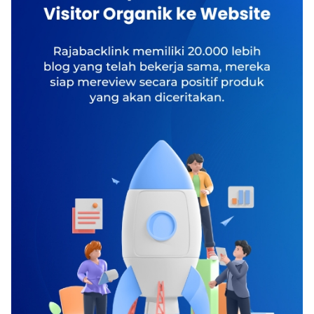
Menurut banyak studi, migrain tiga kali lipat semakin
dari Wikipedia, virus ini adalah salah satu tipe virus
banyak berlangsung pada wanita dibanding pria.
herpes. Namanya cukup unik, Infectious
Migrain sebagai kejadian neuropsikologi yang
mononucleosis atau EBV infectious mononucleosis,
spektakuler, melibatkan ledakan aktivitas listrik yang
Pfeiffer's disease, Filatov's disease atau bekennya
bermula di pusat penglihatan di otak. Itu sebabnya
disebut mono. Penyakit ini pertama kali dijabarkan
sakit kepala migrain juga meliputi aura visual,
oleh Sprunt dan Evans di sebuah bulletin yang
misalnya terjadi bintik-bintik kebutaan (blind spots)
disebarkan di Johns Hopkins Hospitals tahun 1920.
yang terjadi pada 20-30 persen pasien migran. Baca
Gejala yang muncul akibat penyebaran virus ini
juga : Berkelit dari Serangan Vertigo Aktivitas listrik
adalah sakit tenggorokan, demam, gelisah, rasa
itu lalu menyerbu seperti gelombang ke area otak
tidak nyaman di badan, peradangan, mual-mual
yang mengontrol sensasi. Tak heran jika pasien juga
hingga kehilangan nafsu makan. Penyakit ini juga
merasakan kesemutan atau kebas, seperti ditusuk
mempengaruhi beberapa bagian tubuh dan memicu
jarum. Gelombang itu lalu menghantam area yang
terbentuknya penyakit lain, seperti radang
mengontrol bahasa. Saat itu terjadi, pasien
tenggorokan hingga hepatitis. Infeksi menyebar
mendadak sulit menemukan kata-kata atau gagap.
melalui pertukaran air liur, dan melewati masa
Ahli lain menyatakan migran berlangsung lantaran
inkubasi selama kurang lebih 4-7 minggu.
ada pembesaran pembuluh darah serta
Umumnya, gejala akan dirasakan selama 2-3
dikeluarkannya zat kimia dari serat saraf yang melilit
minggu dan bertahan selama beberapa bulan
pembuluh darah. Akhirnya setelah itu, berlangsung