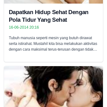
Dapatkan Hidup Sehat Dengan
Pola Tidur Yang Sehat
16-06-2014 20:16
Tubuh manusia seperti mesin yang butuh dirawat serta istirahat. Mustahil kita bisa melakukan aktivitas dengan cara maksimal terus-terusan dengan tidak terdapatnya waktu istirahat. Istirahat yang disebut di sini ialah tak sebatas berhenti melakukan aktivitas tetapi, yang terkait lebih jauh dengan sistem metabolisme untuk tubuh yakni tidur. Sepanjang kita tidur, tubuh menukar beberapa sel yang rusak dengan yang baru sesudah melakukan aktivitas seharian. Malam hari ialah saat paling baik untuk tidur. Saat kita bangun dalam keadaan segar-bugar serta tak mengantuk di siang hari, berarti kita telah tidur dengan sehat. Rutinitas tidur yang baik bakal menjanjikan tidur yang nyaman. Lakukan untuk tidur diwaktu-waktu yang sama. Karena Anda sudah men-set jam biologis untuk beristirahat. Semenjak sudah biasa, kantuk akan tiba dengan sendirinya pada jam-jam itu. Pakai Jam Alarm atau Jam Weker semacam alat Pengingat Jam Tidur Anda serta bukan hanya semacam alat penunjuk waktu yang anda pakai untuk bangunkan Anda dari tidur. Â Baca juga :Â Waspadai Kanker Usus Mengincar Anda Faedah Tidur Untuk Kesehatan : 1. Meregenerasi sel-sel Tidur ialah saat untuk tubuh untuk melakukan perbaikan rusaknya sel â€“ sel tubuh disebabkan stres, cahaya ultra violet, serta paparan-paparan beresiko yang lain. Beberapa sel dalam tubuh menghasilkan protein lebih banyak saat tidur. Protein ini bermanfaat untuk melakukan perbaikan kerusakaan-kerusakan tadi. 2. Tidur bisa mencegah kanker Orang yang bekerja malam bakal lebih berikiso terkena kanker payudara serta kanker usus besar. Sejumlah peneliti berkeyakinan bahwasanya kaitan ini dikarenakan perbedaan melatonin pada orang yang terpapar sinar saat malam hari. Paparan sinar kurangi kandungan Hormon Melatonin, yakni satu diantara hormon kekebalan tubuh yang berperan dapat memerangi serta mencegah beragam penyakit terhitung kanker payudara serta kanker prostat. Yakinkan supaya kamar Anda gelap waktu tidur lantaran menolong tubuh Anda menghasilkan melatonin. 3. Tubuh Beristirahat Dalam tidur sangat mungkin tubuh untuk beristirahat dari kelelahan disebabkan kerja seharian, tidur dapat juga bikin hormon perkembangan jadi lebih lancar serta kekebalan tubuh melawan penyakit jadi lebih meningkat dan kekuatan fisik serta konsentrasipun jadi tambah. 4. Tidur bisa kurangi stres Saat tubuh Anda kurang tidur, serta hal semacam itu bakal memancing stres. Manfaat tubuh bakal ada pada keadaan amat waspada yang bakal menyebabkan kenaikan tensi darah serta pelepasan hormon stres. Tensi darah yang tinggi bakal menambah kemungkinan terkena serangan jantung serta stroke. Tidak disangkal lagi, saat anda tidur maka beberapa masalah yang anda pikirkan sesaat menghilang. Sedang orang yang menderita insomnia menghasilkan hormon stres yang lebih tinggi dibanding mereka yang tidak insomnia. Â Baca juga :Â Inilah Cara Alami Agar Anda Awet Muda 5. Tidur bisa kurangi peradangan Penambahan hormon stres bakal menambah tingkat peradangan pada tubuh Anda, akan membuat resiko yang semakin besar pada kanker serta diabetes. Peradangan dilihat semacam satu diantara pemicu keadaan tubuh terlihat cepat tua. Oleh karenanya, orang yang kurang tidur bakal lebih cepat terlihat tua. 6. Menambah daya ingat Jika anda terasa kesusahan untuk berkonsentrasi di tempat kerja, maka kemungkinan anda kurang tidur saat malam hari. Kurang tidur kerap mengakibatkan persoalan memori pada satu fakta atau peristiwa yang dihadapi maupun dalam suatu pembicaraan. Satu diantara faedah paling besar dari tidur adalah sangat mungkin otak mempunyai daya pikir tambah baik dalam terima satu hal atau pengetahuan baru dan menambah efisiensi daya kerja otak. 7. Tidur bisa kurangi resiko depresi Tidur benar-benar punya pengaruh besar pada zat-zat kimia dalam tubuh kita, misalnya serotonin. Hormon ini berperan mengontrol mood atau situasi hati, nafsu makan serta tidur. Orang yang kekurangan serotonin bakal lebih mudah terkena depresi. Anda bisa mencengah depresi dengan menjamin tidur sepanjang 7-8 jam tiap-tiap malam. 8. Tidur melakukan perbaikan tubuh Tubuh dapat membuahkan molekul protein pelengkap waktu anda tengah tidur yang menolong tubuh memperkuat kekuatan untuk melawan infeksi serta terus sehat. Tidur juga memperkuat system imun atau kekebalan dalam tubuh. 9. Bikin kulit jadi cerah Stres mental yang disebabkan oleh kurang tidur bisa bikin pembuluh darah dalam tubuh jadi mengkerut, hingga darah yang dipompa keseluruh tubuh jadi menyusut. Aliran darah yang lancar bisa membuahkan warna kulit yang cerah lantaran pembuluh darah di wajah benar-benar dekat dengan permukaan kulit. Kecuali itu stres yang disebabkan kurang tidur dapat juga membuahkan minyak yang terlalu berlebih di wajah, membuatnya jadi lebih rawan pada masalah jerawat, bikin kulit jadi lebih cepat kendur serta berkerut sebelum saat waktunya, lantaran kulit tak bisa menjaga kelembapan alaminya yang membuat perlindungan kulit dari cahaya matahari serta polusi. 10. Bikin mata terlihat lebih cerah Mata bakal jadi kering serta iritasi bila kelopak mata tak terpejam dalam kurun waktu yang cukup lama. Kekurangan tidur bisa menyebabkan kelelahan, memperlambat aliran darah didalam kulit yang setipis kertas di sekitar mata, ini mengakibatkan lingkaran gelap dibawah mata, menyebabkan mata tampak tak indah. 11. Bikin rambut lebih sehat serta berkilau Nutrisi yang berguna ke akar rambut bisa terkikis lantaran kurangnya tidur pada malam hari sehinga bikin tubuh senantiasa ada dalam keadaan gawat, hingga memaksa tubuh untuk keluarkan tenaga dalam jumlah yang terbatas, walau sebenarnya tenaga ini dapat menyuplai banyak nutrisi ke akar rambut. Tidak adanyaÂ nutrisi yang cukup rambut bakal terlihat kusam serta gampang patah. 12. Bikin tubuh jadi lebih ramping Satu fakta yang mencengangkan untuk banyak wanita ialah kurang tidur bisa bikin berat tubuh jadi naik. Kurang tidur bisa memperlambat metabolisme tubuh hingga pembakaran kalori dalam tubuh jadi lambat. Kurang tidur juga memperlambat produksi hormon perkembangan, yakni hormon yang merubah lemak jadi bahan bakar, itu bermakna kurangnya hormon perkembangan bakal bikin lemak jadi semakin banyak. 13. Bikin semangat seharian Saat tubuh kurang tidur mood atau perasaan seorang condong bakal naik turun, kemampuan tidur yang terbatas mengakibatkan kemungkinan untuk menderita depresi serta cemas bakal lebih tinggi. Tidur malam bisa melakukan perbaikan mutu hidup anda. Oleh karenanya, tidur saat malam hari amat perlu jadi prioritas untuk dikerjakan dengan cara berkelanjutan. Jam tidur ideal orang dewasa tiap-tiap malamnya ialah 7 â€“ 8 jam /hari. Hal semacam ini tidak cuma bermanfaat pada kesehatan Anda pada pagi hari saja, namun kurangnya jam tidur dalam waktu lama bisa menambah persoalan pada kesehatan Anda. Faktanya, saat seorang tidur kurang dari 6-7 jam saban malam, imunitas tubuh bakal menyusut serta menambah resiko terjangkit penyakit. Di bawah ini problem kesehatan yang diakibatkan kurang tidur : 1. Daya Tahan Tubuh Menurun Tidur ialah sistem pergantian sel dari dalam. Apabila Anda kurang tidur, automatis ketahanan tubuh Anda melemah. Tubuh Anda bakal gampang diserang virus yang mudah sekalipun, flu serta batuk umpamanya. Sekalipun Anda mengatur pola makan, tiada disertai tidur yang berkwalitas, ketahanan tubuh Anda tak bakal sempurna. 2. Emosi Tak Stabil serta Susah Berpikir Tidur bisa turunkan tingkat stres, telah banyak riset yang membuktikannya. Kurang tidur bakal bikin otak Anda tak memperoleh jatah istirahat yang cukup. Anda bakal kerap menderita stress, kerap geram-marah tak karuan serta terlihat kerap murung di sela saat kesibukan anda keseharian. Tubuh Anda juga merasakan kelelahan lantaran tak memperoleh perbaikan alami yang berlangsung pada waktu tidur. Hal semacam ini sudah pasti bakal menyebabkan Anda jadi depresi disebabkan kelelahan. Emosi Anda jadi tak stabil serta konsentrasi Anda bakal alami penurunan. Anda bakal kesusahan untuk memikirkan serta memecahkan persoalan, juga untuk persoalan yang paling mudah sekalipun. Anda juga jadi pelupa, gampang pikun serta asal-asalan disebabkan kurang tidur. 3. Menyebabkan Kegemukan serta Diabetes Rutinitas tidur sampai larut malam serta kurang tidur menyebabkan pada masalah tingkat gula darah serta produksi leptin. Leptin ialah hormon yang bermanfaat untuk membendung nafsu makan. Jika Anda kekurangan tidur, maka tubuh bakal kurang membuahkan leptin. Inilah yang mengakibatkan Anda kerap lapar pada waktu tidur sampai larut malam atau lapar selama siang. Apabila hal semacam ini berlangsung, Anda condong untuk melirik camilan yang banyak memiliki kandungan glukosa, lemak, serta karbohidrat. Karena, tubuh bakal menumpuk zat-zat itu serta mengacaukan tingkat gula darah, hingga Anda lebih rawan diserang diabetes. Kegemukan juga adalah pengaruh buruk dari penentuan makanan tak sehat disebabkan berkurangnya hormon leptin. 4. Mempertaruhkan Nyawa Bila anda seseorang pekerja yang perlu menggunakan mobil serta motor. Anda mesti memiliki istirahat yang cukup pada malam hari. Ini karena, bila anda kurang tidur pada malam hari, maka bisa di pastikan konsentrasi anda saat menyetir bakal merasakan penurunan. Anda kehilangan konsentrasi di tengah-tengah banyak kendaraan di samping kiri, kanan, belakang, depan anda. Ingat nyawa taruhannya, disebabkan kurang tidur. 5. Beresiko tak baik untuk kulit serta mata anda Dalam hal semacam ini, kulit anda bakal terlihat pucat serta kusam dan kerutan halus yang terlihat pada kulit serta mata anda tampak bengkak. Langkah paling baik untuk mengenal apakah anda telah mencukupi keperluan tidur anda ialah dengan mengevaluasi apa yang anda rasakan waktu melalui hari. Bila anda tidur dalam jumlah yang cukup, maka anda bakal terasa memiliki energi serta waspada seharian, dimulai dari waktu bangun, hingga ke waktunya untuk kembali tidur. Kwalitas tidur anda memiliki pengaruh langsung pada mutu kehidupan anda, terhitung ketajaman mental, produktivitas, keseimbangan e