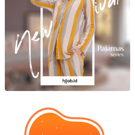
vitamin D Vitamin D sesungguhnya pula adalah
hormon, serta menurut suatu riset yang diterbitkan
dalam Archives of Internal Medicine, seputar 75 %
orang Amerika kekurangan vitamin ini. Suatu studi
sepanjang tiga th. pada pria dewasa yang
dipublikasikan pada Hormone and Metabolic
Research temukan bahwa pria yang memiliki
kandungan vitamin D yang tinggi di ketahui
kandungan testosteronnya lebih tinggi dibanding
dengan mereka yang kandungan vitamin D dalam
tubuhnya rendah. Studi lain temukan bahwa pria
dengan kandungan testosteron rendah yang di beri
suplemen vitamin D (3. 332 IU) sehari-hari
sepanjang satu tahun alami kenaikan kandungan
testosteron sebesar 20 %. Kaum ilmuwan yakin
bahwa vitamin D bikin tubuh dari merubah
testosteron-ke-estrogen, dimana ketika yang sama
bikin reseptor pada kelenjar adrenal (yang melepas
hormon testosteron) jadi lebih peka. 4. Menangani