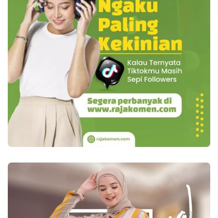
Buffalo temukan bahwa 40 % dari pria obesitas
memiliki kandungan testosteron yang rendah.
Adapun studi yang lain pula temukan bahwa 75 %
lelaki yang amat gemuk, baik muda maupun tua, di
ketahui mempunyai kandungan testosteron yang
rendah. Jadi, satu diantara jalan keluar untuk
tingkatkan kandungan testosteron ialah dengan
jalan turunkan berat tubuh. 2. Minum kopi Kecuali
bisa menyajikan sentakan daya, cafein bisa
tingkatkan kandungan testosteron. Suatu studi dari
Harvard School of Public Health temukan bahwa
minum lima (170 gr) cangkir kopi sehari-hari
sepanjang satu bulan di ketahui bisa tingkatkan
rasio testosteron jadi estrogen nyaris sejumlah 200
% pada pria yang keunggulan berat tubuh walau
dampaknya tak tahan lama. Akan tetapi, baiknya
anda tanyakan terlebih dulu pada dokter sebelum
saat mengkonsumsinya. 3. Tingkatkan konsumsi