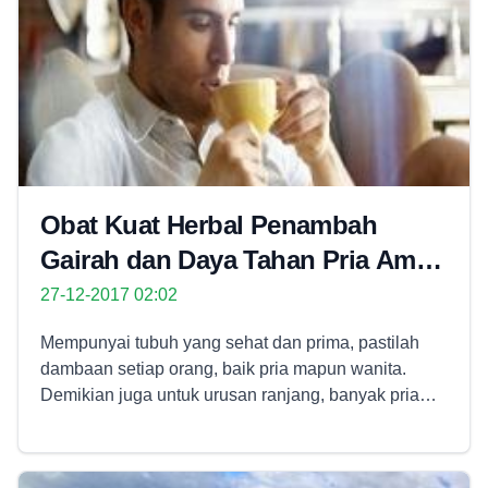
Obat Kuat Herbal Penambah
Gairah dan Daya Tahan Pria Aman
Dikonsumsi
27-12-2017 02:02
Mempunyai tubuh yang sehat dan prima, pastilah
dambaan setiap orang, baik pria mapun wanita.
Demikian juga untuk urusan ranjang, banyak pria
yang sangat mengharapkan dapat memberikan
pelayanan yang baik untuk pasangannya dalam
urusan yang satu ini. Namun, kenyataan yang ada,