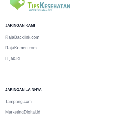
sebesar 40 %. 7. Makan kacang Almond, kacang
Brasil, Walnut, serta kacang tanah bisa tingkatkan
produksi testosteron. Berbagai studi sudah temukan
bahwa pria yang konsumsi makanan tinggi lemak
JARINGAN KAMI
tidak jemu tunggal, yaitu tipe lemak yang kerap
diketemukan dalam kacang-kacangan, di ketahui
RajaBacklink.com
mempunyai kandungan testosteron yang amat tinggi.
Kandungan asam aspartat (1 dari 20 asam amino
RajaKomen.com
penyusun protein) yang tinggi dalam kacang-kacang
Hijab.id
itu bisa tingkatkan produksi hormon testosteron serta
tingkatkan aliran darah pada badan.
JARINGAN LAINNYA
Tampang.com
MarketingDigital.id