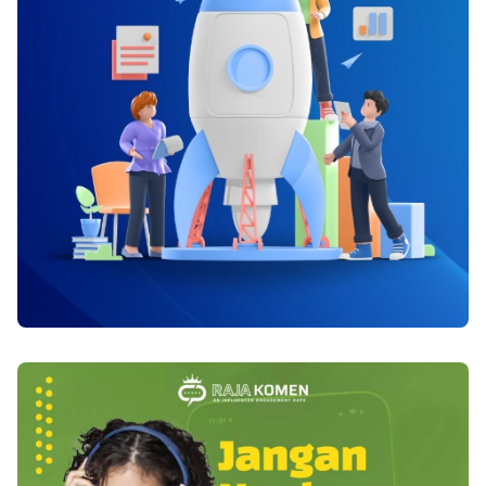
memahami kebiasaan penduduk setempat. Bisa
rendahnya tingkat testosteron dapat mengakibatkan
juga dengan mempelajari bahasa mereka agar
beragam permasalahan kesehatan termasuk juga
dapat berkomunikasi dengan baik. 5. Lakukan
penambahan cholesterol “jahat”. Baca juga : Cara
duplikasi dokumen penting Banyak risiko yang dapat
Menurunkan Berat Badan Dengan Cepat dan Sehat
terjadi selama perjalanan, untuk mengantisipasi hal-
Tingkatkan Kandungan Hormon Testosteron Dengan
hal buruk yang dapat terjadi maka sebaiknya
cara Alami Sesungguhnya, suplemen untuk
lakukan duplikasi beberapa dokumen penting
tingkatkan hormon testosteron telah ada sepanjang
seperti paspor, VISA, KTP, tiket pesawat dan hotel.
bertahun-tahun, tetapi orang-orang masih tetap
sangsi pada ada dampak samping untuk periode
panjang. Serta dalam berbagai keadaan, seperti
beberapa orang yang mempunyai kisah kanker
prostat memanglah diperingatkan untuk tak
konsumsi suplemen itu. Berita baiknya, ada jalan
alami serta aman untuk tingkatkan kandungan
testosteron, salah satunya ialah semacam tersebut :
1. Turunkan berat tubuh Lemak tubuh berlebihan
bisa turunkan kandungan testosteron, terlebih bila
keunggulan berat tubuh itu terlalu fokus dalam
bentuk lemak perut. Suatu studi di University at