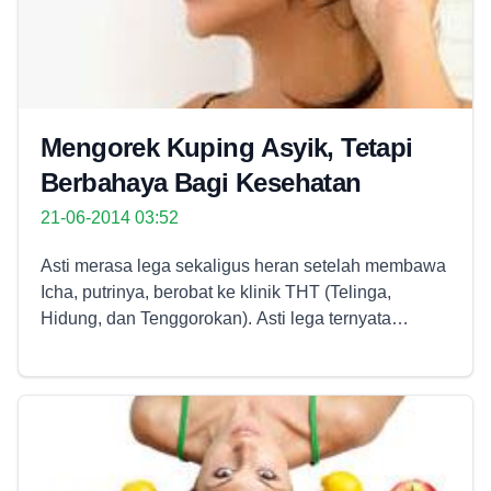
Mengorek Kuping Asyik, Tetapi
Berbahaya Bagi Kesehatan
21-06-2014 03:52
Asti merasa lega sekaligus heran setelah membawa
Icha, putrinya, berobat ke klinik THT (Telinga,
Hidung, dan Tenggorokan). Asti lega ternyata
berkurangnya pendengaran Icha selama seminggu
ini hanya disebabkan oleh sumbatan kotoran telinga,
bukan oleh suatu kelainan atau penyakit serius.
Akan tetapi Asti juga tak habis pikir, mengapa
telinga Icha justru tersumbat oleh kotoran, padahal ia
rajin sekali membersihkan telinga putrinya itu. Ia pun