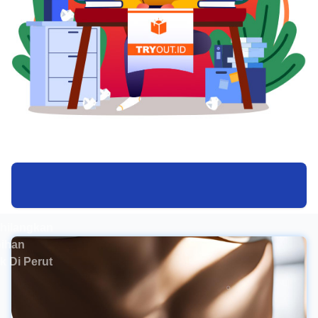
hilangkan
bihan
 Di Perut