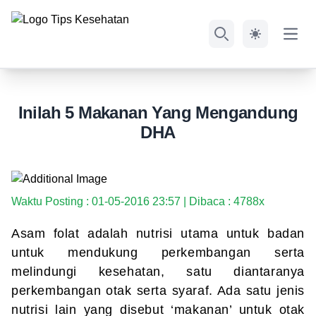
Open
Search
Inilah 5 Makanan Yang Mengandung
DHA
Waktu Posting : 01-05-2016 23:57 | Dibaca : 4788x
Asam folat adalah nutrisi utama untuk badan
untuk mendukung perkembangan serta
melindungi kesehatan, satu diantaranya
perkembangan otak serta syaraf. Ada satu jenis
nutrisi lain yang disebut ‘makanan’ untuk otak