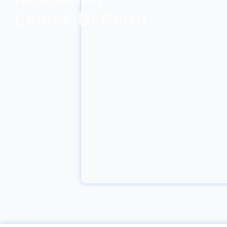
menaikkan konsumsi
Lemak Di Perut
sebagian makanan
serta minuman. Walau
tidak seluruh konsumsi
bisa mengobati sakit
kepala, sebagian salah
satunya â€“ baik
makanan ataupun
minuman - bisa
meredakan beberapa
gejala yang mengarah
pada migrain, seperti
Inflamasi serta
dehidrasi. Air Air adalah
prasyarat utama
berkenaan baik-
buruknya kemampuan
kerja badan, serta di lain
segi, dehidrasi ialah hal