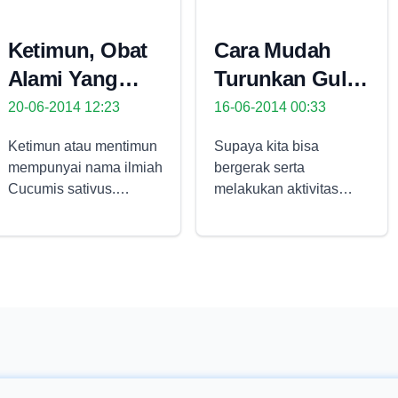
Ketimun, Obat
Cara Mudah
Alami Yang
Turunkan Gula
Kaya Manfaat
Darah
20-06-2014 12:23
16-06-2014 00:33
Ketimun atau mentimun
Supaya kita bisa
mempunyai nama ilmiah
bergerak serta
Cucumis sativus.
melakukan aktivitas
Memiliki kandungan
keseharian, tubuh perlu
0,65% protein, 0.1%
daya. Sumber daya
lemak serta karbohidrat
datang dari karbohidrat,
sejumlah 2,2%. Juga
yang bakal dipecah jadi
memiliki kandungan
glukosa. Karbohidrat
kalsium, fosforus,
bakal terbakar jadi daya
magnesium, zat besi,
bila kita bergerak, atau
vitamin A, vitamin B1,
disimpan di jaringan otot
vitamin B2 serta vitamin
serta lemak bila kita