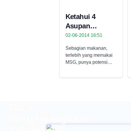
Ketahui 4
Asupan
Pencegah
02-06-2014 16:51
Migrain
Sebagian makanan,
terlebih yang memakai
MSG, punya potensi
menyebabkan timbulnya
migrain. Namun
janganlah cemas,
sebagian makanan lain
malah bermanfaat untuk
Cara
memeranginya, seperti
yang di bawah ini.
Menghilangkan
Beberapa pasien
migrain butuh
Kelebihan