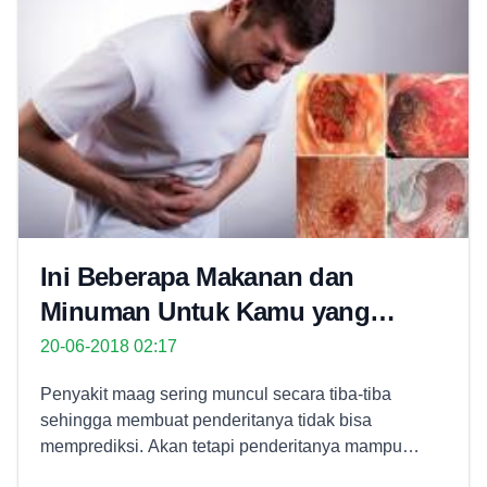
Ini Beberapa Makanan dan
Minuman Untuk Kamu yang
Menderita Maag
20-06-2018 02:17
Penyakit maag sering muncul secara tiba-tiba
sehingga membuat penderitanya tidak bisa
memprediksi. Akan tetapi penderitanya mampu
menangkal penyakit maag agar tidak kambuh secara