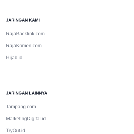
kalori serta menentukan makanan berkalori tinggi.
Umpamanya, minum juice buah atau susu, serta
bukan hanya air. • Biarlah hati beristirahat Liver
JARINGAN KAMI
Anda barangkali alami penurunan fungsi kerjanya
dalam metabolisme obat serta alkohol bisa
RajaBacklink.com
memperberat hal itu. Senantiasa tanyakan obat-
obatan dengan dokter Anda, lantaran barangkali
RajaKomen.com
saja dokter merekomendasikan menghentikan atau
Hijab.id
merubah beberapa obat Anda. Hentikan minum
alkohol waktu Anda alami sinyal tanda atau tanda-
tanda hepatitis A.
JARINGAN LAINNYA
Tampang.com
MarketingDigital.id
TryOut.id